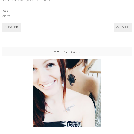
THANKS for your comment ...
xxx
anita
NEWER
OLDER
HALLO DU...