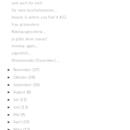
und auch für mich
für mein kuschelmonster...
beauty is where you find it #22
frau grinsestern
Nikolausgeschenk...
ja gibts denn sowas?
monday again...
eigentlich...
Monatsmotto {Dezember} ...
►
November
(37)
►
Oktober
(38)
►
September
(10)
►
August
(8)
►
Juli
(12)
►
Juni
(13)
►
Mai
(9)
►
April
(19)
►
März
(23)