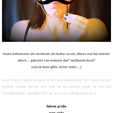
heute bekommen wir nochmals ein lecker essen, dieses mal bei meinen
eltern ... gekocht von meinem dad "weltbesterkoch"
und ab dann gibts nichts mehr... ;)
soon I'll get a beard because of the long waitingtime *lol*, today we get
another yummy dinner, this time at my parents...made by my dad
"worldbestcook", and after that we wont eat nothing anymore ;)
liebste grüße