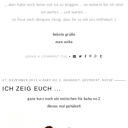
... aber hatte noch keine zeit sie zu bloggen ... im moment bin ich eher
am warten ... und warten ...
es freut mich übrigens riesig, dass ihr so mit uns mitfiebert ;)
liebste grüße
eure anita
LEAVE A COMMENT (16)
•
27. DEZEMBER 2011 •
BABY NO 2
,
GEHÄKELT
,
GESTRICKT
,
MÜTZE
ICH ZEIG EUCH ...
ganz kurz noch ein mützchen für baby no 2
dieses mal gehäkelt