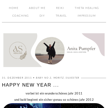
HOME
ABOUT ME
REIKI
THETA HEALING
COACHING
DIY
TRAVEL
IMPRESSUM
31. DEZEMBER 2011 •
BABY NO 2
,
MORITZ
,
SILVESTER
HAPPY NEW YEAR ...
vorbei ist ein wunderschönes jahr 2011
und bald beginnt ein sicher genau so schönes jahr 2012