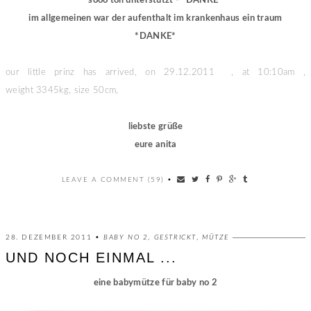
sooo toll unterstützt - *DANKE*
im allgemeinen war der aufenthalt im krankenhaus ein traum
*DANKE*
our little prinz has arrived, on 29.12.2011 , at 10:10am ,
weight 3345kg, size 50cm,
liebste grüße
eure anita
LEAVE A COMMENT (59)
•
28. DEZEMBER 2011 •
BABY NO 2
,
GESTRICKT
,
MÜTZE
UND NOCH EINMAL ...
eine babymütze für baby no 2