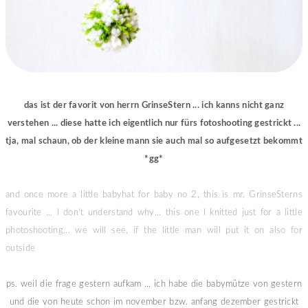
das ist der favorit von herrn GrinseStern ... ich kanns nicht ganz
verstehen ... diese hatte ich eigentlich nur fürs fotoshooting gestrickt ...
tja, mal schaun, ob der kleine mann sie auch mal so aufgesetzt bekommt
*gg*
and once more a little babyhat for baby no 2, this is mr. GrinseSterns
favourite ... I don't understand why... this one I knitted just for a little
photoshooting... we will see, if the little man will put it on also for
outside
ps. weil die frage gestern aufkam ... ich habe die babymütze von gestern
und die von heute schon im november bzw. anfang dezember gestrickt