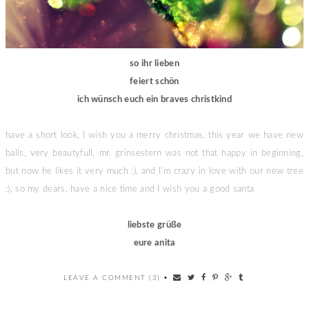
so ihr lieben
feiert schön
ich wünsch euch ein braves christkind
have a short look, I wish you a merry christmas, this year we have new
balls, very beautyfull, mr. grinsestern was not that happy in beginning,
but now he likes it very much :), and I'm crazy in love with our new tree
:), so my dears, have a nice time and I wish you a good santa
liebste grüße
eure anita
LEAVE A COMMENT (3)
•