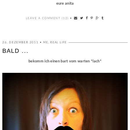
eure anita
LEAVE A COMMENT (12)
•
26. DEZEMBER 2011 •
ME
,
REAL LIFE
BALD ...
bekomm ich einen bart vom warten *lach*