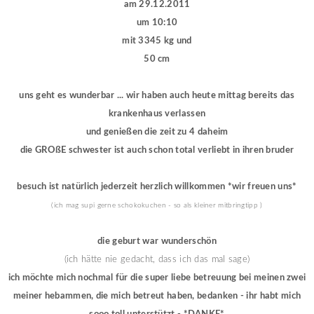
am 29.12.2011
um 10:10
mit 3345 kg und
50 cm
uns geht es wunderbar ... wir haben auch heute mittag bereits das
krankenhaus verlassen
und genießen die zeit zu 4 daheim
die GROßE schwester ist auch schon total verliebt in ihren bruder
besuch ist natürlich jederzeit herzlich willkommen *wir freuen uns*
(ich mag supi gerne schokokuchen - so als kleiner mitbringtipp )
die geburt war wunderschön
(ich hätte nie gedacht, dass ich das mal sage)
ich möchte mich nochmal für die super liebe betreuung bei meinen zwei
meiner hebammen,
die mich betreut haben, bedanken - ihr habt mich