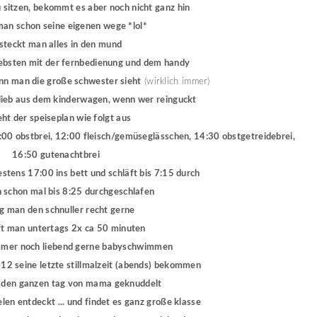
u sitzen, bekommt es aber noch nicht ganz hin
 man schon seine eigenen wege *lol*
. steckt man alles in den mund
liebsten mit der fernbedienung und dem handy
enn man die große schwester sieht
(wirklich immer)
z lieb aus dem kinderwagen, wenn wer reinguckt
sieht der speiseplan wie folgt aus
:00 obstbrei, 12:00 fleisch/gemüseglässchen, 14:30 obstgetreidebrei,
16:50 gutenachtbrei
estens 17:00 ins bett und schläft bis 7:15 durch
an schon mal bis 8:25 durchgeschlafen
ag man den schnuller recht gerne
läft man untertags 2x ca 50 minuten
immer noch liebend gerne babyschwimmen
012 seine letzte stillmalzeit (abends) bekommen
n den ganzen tag von mama geknuddelt
elen entdeckt ... und findet es ganz große klasse