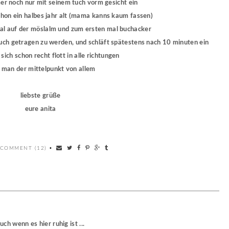
mer noch nur mit seinem tuch vorm gesicht ein
 schon ein halbes jahr alt (mama kanns kaum fassen)
mal auf der möslalm und zum ersten mal buchacker
tuch getragen zu werden, und schläft spätestens nach 10 minuten ein
 sich schon recht flott in alle richtungen
ist man der mittelpunkt von allem
liebste grüße
eure anita
 COMMENT (12)
•
uch wenn es hier ruhig ist ...