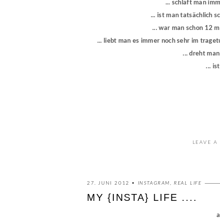
... schläft man im
... ist man tatsächlich
... war man schon 12 
... liebt man es immer noch sehr im trage
... dreht man
... 
LEAVE A
27. JUNI 2012 •
INSTAGRAM
,
REAL LIFE
MY {INSTA} LIFE ....
a