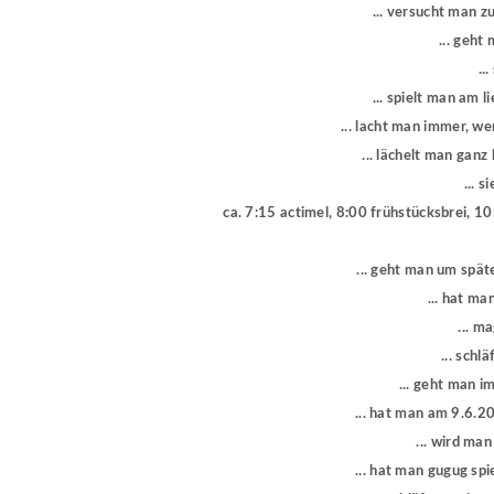
... versucht man z
... geht
..
... spielt man am 
... lacht man immer, w
... lächelt man gan
... 
ca. 7:15 actimel, 8:00 frühstücksbrei, 10
... geht man um spät
... hat m
... m
... sch
... geht man 
... hat man am 9.6.2
... wird ma
... hat man gugug spi