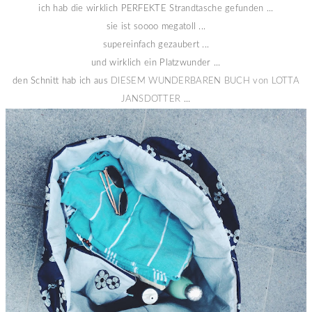
ich hab die wirklich PERFEKTE Strandtasche gefunden ...
sie ist soooo megatoll ...
supereinfach gezaubert ...
und wirklich ein Platzwunder ...
den Schnitt hab ich aus
DIESEM WUNDERBAREN BUCH von LOTTA
JANSDOTTER
...