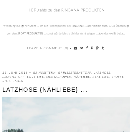
HIER gehts zu den RINGANA PRODUKTEN
*Werbung in eigener Sache ... ich bin
Frischepartner bei RINGANA
... aber ich bin auch 100% Überzeugt
von den SPORT PRODUKTEN ... sonst würde ich sie dir hier nicht zeigen ... aber das weißt du ja ...
LEAVE A COMMENT (0)
•
25. JUNI 2018 •
GRINSESTERN
,
GRINSESTERNSTOFF
,
LATZHOSE
,
LEINENSTOFF
,
LOVE LIFE
,
MENTALPOWER
,
NÄHLIEBE
,
REAL LIFE
,
STOFFE
,
STOFFLADEN
LATZHOSE {NÄHLIEBE} ...