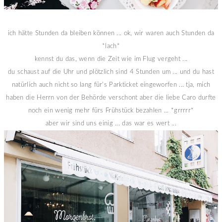
ich hätte Stunden da bleiben können ... ok, wir waren auch Stunden da
*lach*
kennst du das, wenn die Zeit wie im Flug vergeht ...
du schaust auf die Uhr und plötzlich sind 4 Stunden um ... und du hast
natürlich auch nicht so lang für's Parkticket eingeworfen ... tja, mich
haben die Herrn von der Behörde verschont aber die liebe Caro durfte
noch ein wenig mehr fürs Frühstück bezahlen ... *grrrrr*
aber wir sind uns einig ... das war es wert ...