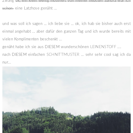
Zwang
ok, ein klein wenig motiviert von meiner liebsten Sandra war ich
schon
eine Latzhose genäht ...
und was soll ich sagen ... ich liebe sie ... ok, ich hab sie bisher auch erst
einmal angehabt ... aber dafür den ganzen Tag und ich wurde bereits mit
vielen Komplimenten beschenkt ...
genäht habe ich sie aus DIESEM wunderschönen
LEINENSTOFF
....
nach DIESEM einfachen
SCHNITTMUSTER
... sehr sehr cool sag ich da
nur...