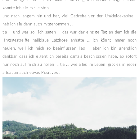
eine Menge Geld ... aber dank Geburtstag und Weihnachtsgeschenke
konnte ich sie mir leisten ...
und nach langem hin und her, viel Gedrehe vor der Umkleidekabine...
hab ich sie dann auch mitgenommen ...
tja ... und was soll ich sagen ... das war der einzige Tag an dem ich die
längsgestreifte hellblaue Latzhose anhatte ... ich könnt immer noch
heulen, weil ich mich so beeinflussen lies ... aber ich bin unendlich
dankbar, dass ich eigentlich bereits damals beschlossen habe, ab sofort
nur noch auf mich zu hören ... tja ... wie alles im Leben, gibt es in jeder
Situation auch etwas Positives ...