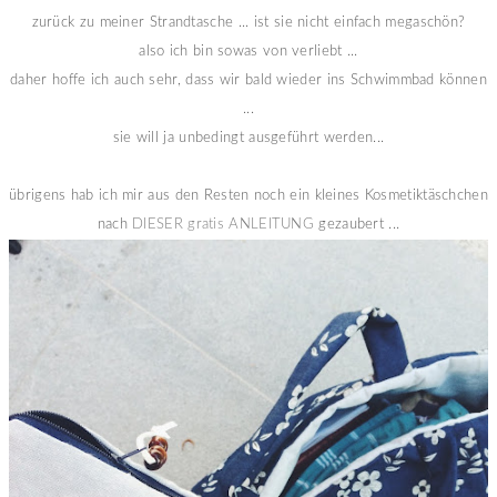
zurück zu meiner Strandtasche ... ist sie nicht einfach megaschön?
also ich bin sowas von verliebt ...
daher hoffe ich auch sehr, dass wir bald wieder ins Schwimmbad können
...
sie will ja unbedingt ausgeführt werden...
übrigens hab ich mir aus den Resten noch ein kleines Kosmetiktäschchen
nach
DIESER gratis ANLEITUNG
gezaubert ...