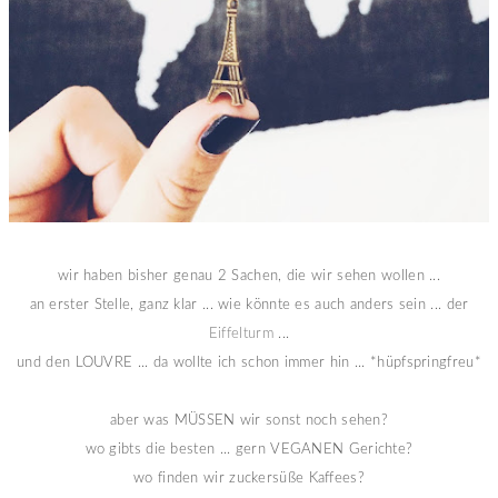
wir haben bisher genau 2 Sachen, die wir sehen wollen ...
an erster Stelle, ganz klar ... wie könnte es auch anders sein ... der
Eiffelturm
...
und den LOUVRE ... da wollte ich schon immer hin ... *hüpfspringfreu*
aber was MÜSSEN wir sonst noch sehen?
wo gibts die besten ... gern VEGANEN Gerichte?
wo finden wir zuckersüße Kaffees?