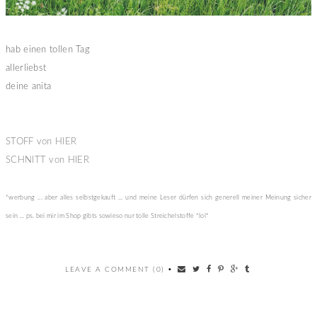
hab einen tollen Tag
allerliebst
deine anita
STOFF von HIER
SCHNITT von HIER
*werbung ... aber alles selbstgekauft ... und meine Leser dürfen sich generell meiner Meinung sicher
sein ... ps. bei mir im Shop gibts sowieso nur tolle Streichelstoffe *lol*
LEAVE A COMMENT (0)
•