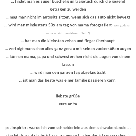
... findet man es super kuschelig im tragetuch durch die gegend
getragen zu werden
... mag man nicht im autositz sitzen, wenn sich das auto nicht bewegt
... wird man mindestens 50x am tag von mama fotografiert
(sorry...daran
muss er sich gewöhnen *lach*)
... hat man die kleinsten zehen und finger überhaupt
... verfolgt man schon alles ganz genau mit seinen zuckersüßen augen
... können mama, papa und schwesterchen nicht die augen von einem
lassen
... wird man den ganzen tag abgeknutscht
... ist man das beste was einer familie passieren kann!
liebste grüße
eure anita
ps. inspiriert wurde ich vom
schneiderlein aus dem schwabenländle
...
den letzten satz habe ich sogar gemopst...aber der ist soooo schön :)