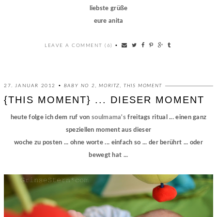
liebste grüße
eure anita
LEAVE A COMMENT (6)
•
27. JANUAR 2012 •
BABY NO 2
,
MORITZ
,
THIS MOMENT
{THIS MOMENT} ... DIESER MOMENT
heute folge ich dem ruf von
soulmama's
freitags ritual ... einen ganz
speziellen moment aus dieser
woche zu posten ... ohne worte ... einfach so ... der berührt ... oder
bewegt hat ...