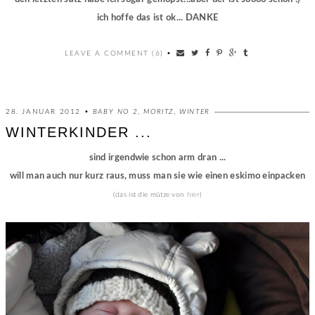
ich hoffe das ist ok... DANKE
LEAVE A COMMENT (6)
•
28. JANUAR 2012 •
BABY NO 2
,
MORITZ
,
WINTER
WINTERKINDER ...
sind irgendwie schon arm dran ...
will man auch nur kurz raus, muss man sie wie einen eskimo einpacken
(das ist die mütze von
hier
)