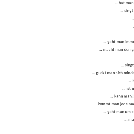
... hat ma
... sin
..
..
... geht man imme
... macht man den 
... sin
... guckt man sich min
...
... is
... kann man 
... kommt man jede na
... geht man um 
... m