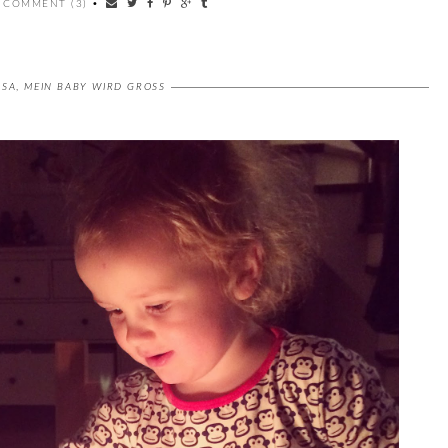
 COMMENT (3)
•
USA
,
MEIN BABY WIRD GROSS