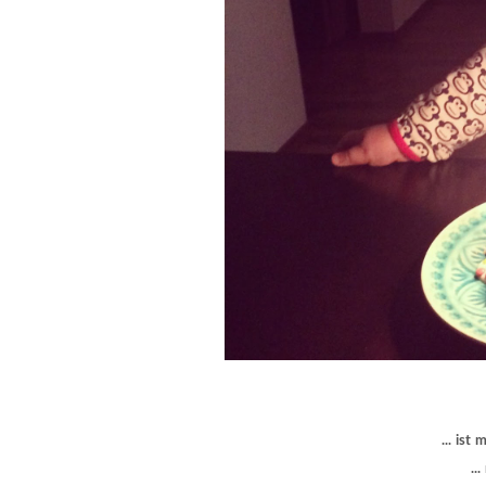
... ist
..