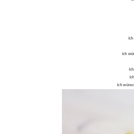
ich
ich wün
ic
ic
ich wünsc