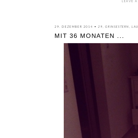
LEAVE A
29. DEZEMBER 2014 •
29
,
GRINSESTERN
,
LA
MIT 36 MONATEN ...