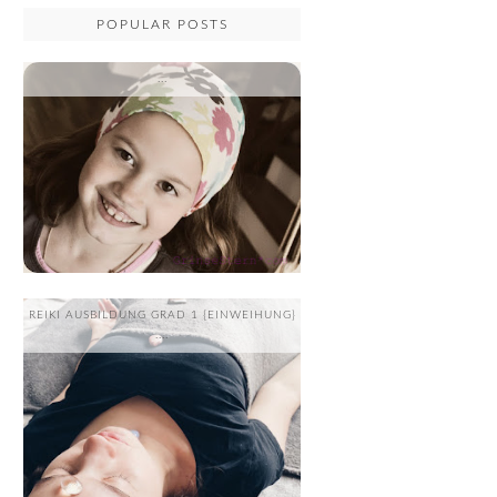
POPULAR POSTS
...
REIKI AUSBILDUNG GRAD 1 {EINWEIHUNG}
....