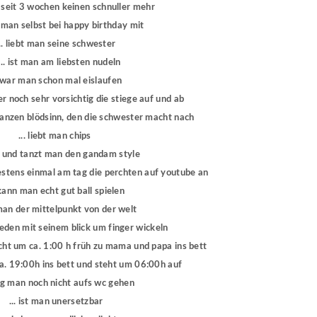
n seit 3 wochen keinen schnuller mehr
gt man selbst bei happy birthday mit
... liebt man seine schwester
. ist man am liebsten nudeln
. war man schon mal eislaufen
r noch sehr vorsichtig die stiege auf und ab
ganzen blödsinn, den die schwester macht nach
... liebt man chips
gt und tanzt man den gandam style
destens einmal am tag die perchten auf youtube an
 kann man echt gut ball spielen
t man der mittelpunkt von der welt
jeden mit seinem blick um finger wickeln
cht um ca. 1:00 h früh zu mama und papa ins bett
ca. 19:00h ins bett und steht um 06:00h auf
ag man noch nicht aufs wc gehen
... ist man unersetzbar