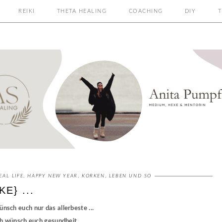
REIKI
THETA HEALING
COACHING
DIY
T
EAL LIFE
,
HAPPY NEW YEAR
,
KORKEN
,
LEBEN UND SO
E} ...
ünsch euch nur das allerbeste ...
ch wünsch euch gesundheit ...