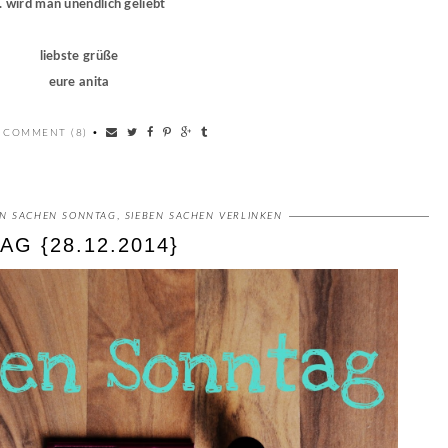
.. wird man unendlich geliebt
liebste grüße
eure anita
 COMMENT (8)
•
EN SACHEN SONNTAG
,
SIEBEN SACHEN VERLINKEN
G {28.12.2014}