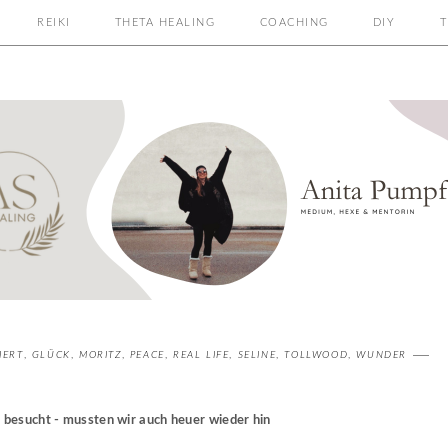
REIKI
THETA HEALING
COACHING
DIY
T
IERT
,
GLÜCK
,
MORITZ
,
PEACE
,
REAL LIFE
,
SELINE
,
TOLLWOOD
,
WUNDER
r
besucht - mussten wir auch heuer wieder hin