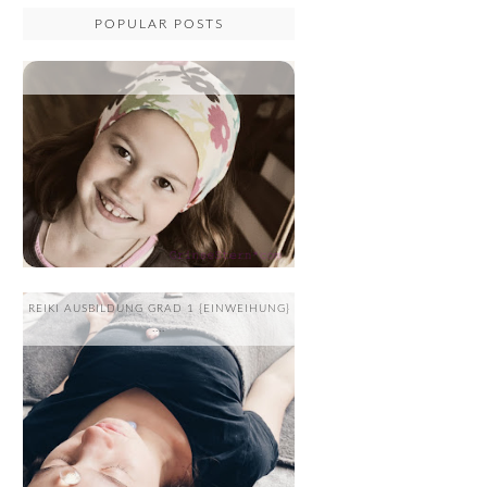
POPULAR POSTS
...
REIKI AUSBILDUNG GRAD 1 {EINWEIHUNG}
....