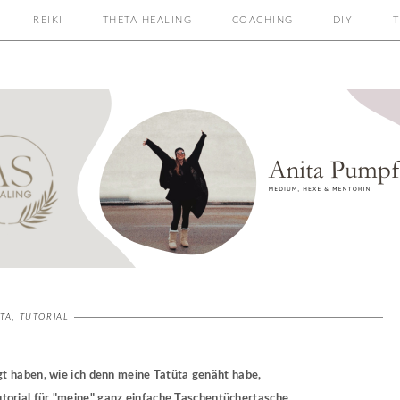
REIKI
THETA HEALING
COACHING
DIY
T
TA
,
TUTORIAL
gt haben, wie ich denn meine Tatüta genäht habe,
tutorial für "meine" ganz einfache Taschentüchertasche