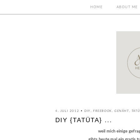
HOME
ABOUT ME
4. JULI 2012 •
DIY
,
FREEBOOK
,
GENÄHT
,
TATÜ
DIY {TATÜTA} ...
weil mich einige gefra
gibts heute mal ein gratis 