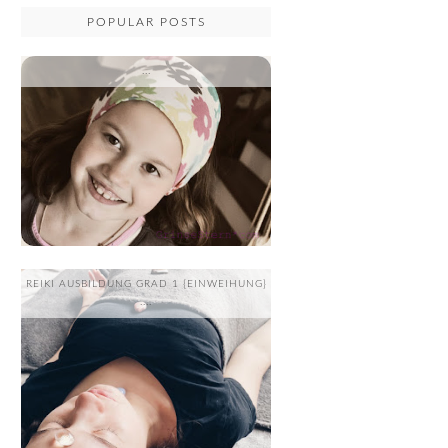
POPULAR POSTS
...
REIKI AUSBILDUNG GRAD 1 {EINWEIHUNG}
....