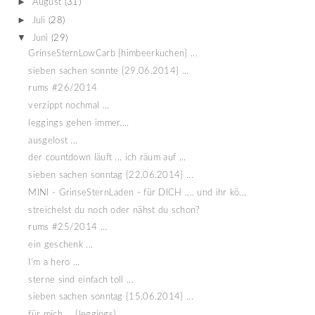
►
August
(31)
►
Juli
(28)
▼
Juni
(29)
GrinseSternLowCarb {himbeerkuchen} ...
sieben sachen sonnte {29.06.2014} ...
rums #26/2014
verzippt nochmal ...
leggings gehen immer....
ausgelost ...
der countdown läuft ... ich räum auf ...
sieben sachen sonntag {22.06.2014} ...
MINI - GrinseSternLaden - für DICH .... und ihr kö...
streichelst du noch oder nähst du schon?
rums #25/2014 ...
ein geschenk ...
I'm a hero ...
sterne sind einfach toll ...
sieben sachen sonntag {15.06.2014} ...
für mich ... {leggings}