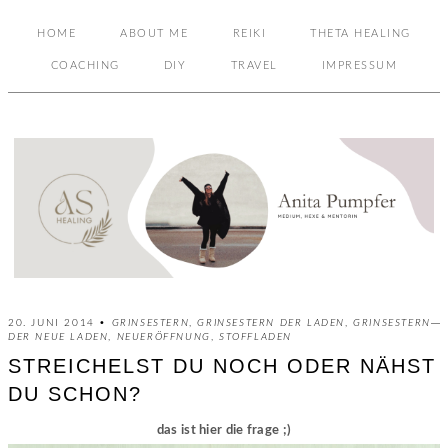
HOME
ABOUT ME
REIKI
THETA HEALING
COACHING
DIY
TRAVEL
IMPRESSUM
20. JUNI 2014 •
GRINSESTERN
,
GRINSESTERN DER LADEN
,
GRINSESTERN
DER NEUE LADEN
,
NEUERÖFFNUNG
,
STOFFLADEN
STREICHELST DU NOCH ODER NÄHST
DU SCHON?
das ist hier die frage ;)