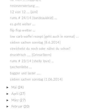
resteverwertung ...
12 von 12 ... {juni}
rums # 24/14 {bandeaukleid} ...
es geht weiter ...
flip flop wetter ...
low carb waffel rezept {geht auch in normal} ...
sieben sachen sonntag {8.6.2014}
streichelst du noch oder nähst du schon?
druckfrisch .... {GrinseStern}
rums # 23/14 {shelly love} ...
taschenliebe ...
bagger und laster ....
sieben sachen sonntag {1.06.2014}
►
Mai
(24)
►
April
(27)
►
März
(27)
►
Februar
(20)