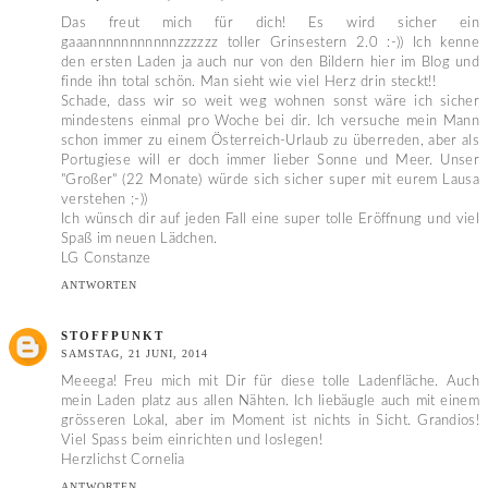
Das freut mich für dich! Es wird sicher ein
gaaannnnnnnnnnnzzzzzz toller Grinsestern 2.0 :-)) Ich kenne
den ersten Laden ja auch nur von den Bildern hier im Blog und
finde ihn total schön. Man sieht wie viel Herz drin steckt!!
Schade, dass wir so weit weg wohnen sonst wäre ich sicher
mindestens einmal pro Woche bei dir. Ich versuche mein Mann
schon immer zu einem Österreich-Urlaub zu überreden, aber als
Portugiese will er doch immer lieber Sonne und Meer. Unser
"Großer" (22 Monate) würde sich sicher super mit eurem Lausa
verstehen ;-))
Ich wünsch dir auf jeden Fall eine super tolle Eröffnung und viel
Spaß im neuen Lädchen.
LG Constanze
ANTWORTEN
STOFFPUNKT
SAMSTAG, 21 JUNI, 2014
Meeega! Freu mich mit Dir für diese tolle Ladenfläche. Auch
mein Laden platz aus allen Nähten. Ich liebäugle auch mit einem
grösseren Lokal, aber im Moment ist nichts in Sicht. Grandios!
Viel Spass beim einrichten und loslegen!
Herzlichst Cornelia
ANTWORTEN