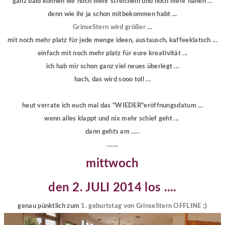
ganz bald können wir noch mehr streicheln und noch mehr nähen ...
denn wie ihr ja schon mitbekommen habt ...
GrinseStern wird größer
...
mit noch mehr platz für jede menge ideen, austausch, kaffeeklatsch ...
einfach mit noch mehr platz für eure kreativität ...
ich hab mir schon ganz viel neues überlegt ...
hach, das wird sooo toll ...
heut verrate ich euch mal das "WIEDER"eröffnungsdatum ...
wenn alles klappt und nix mehr schief geht ...
dann gehts am .....
.......
mittwoch
den 2. JULI 2014 los ....
genau pünktlich zum
1. geburtstag von GrinseStern OFFLINE
;)