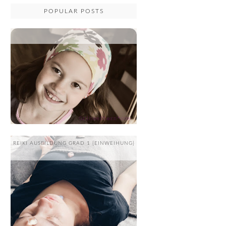
POPULAR POSTS
...
REIKI AUSBILDUNG GRAD 1 {EINWEIHUNG}
....