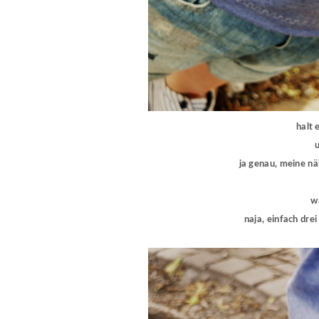
halt 
ja genau, meine nä
w
naja, einfach dre