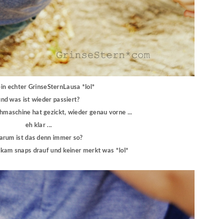
ein echter GrinseSternLausa *lol*
und was ist wieder passiert?
hmaschine hat gezickt, wieder genau vorne ...
eh klar ...
arum ist das denn immer so?
i kam snaps drauf und keiner merkt was *lol*