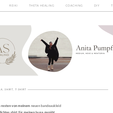
REIKI
THETA HEALING
COACHING
DIY
T
SA
,
SHIRT
,
T-SHIRT
n resten von meinem
neuen bandeaukleid
lichtes shirt für meinen lausa genäht ...