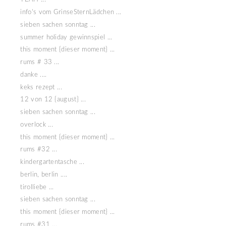
info's vom GrinseSternLädchen ...
sieben sachen sonntag ...
summer holiday gewinnspiel ...
this moment {dieser moment} ...
rums # 33 ...
danke ....
keks rezept ...
12 von 12 {august} ...
sieben sachen sonntag ...
overlock ...
this moment {dieser moment} ...
rums #32 ...
kindergartentasche ...
berlin, berlin ....
tirolliebe ...
sieben sachen sonntag ...
this moment {dieser moment} ...
rums #31 ...