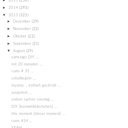
►
2015
(256)
►
2014
(293)
▼
2013
(323)
►
Dezember
(29)
►
November
(22)
►
Oktober
(22)
►
September
(21)
▼
August
(29)
samstags DIY ...
mit 20 monaten ...
rums # 35 ...
schulbeginn ...
myoma ... einfach gestrickt ...
ausgelost ...
sieben sachen sonntag ...
DIY {kosmetiktäschchen} ...
this moment {dieser moment} ...
rums #34 ...
YEAH ...