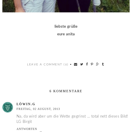
liebste grüße
eure anita
LEAVE A COMMENT (6)
•
6 KOMMENTARE
LÖWIN.G
FREITAG, 02 AUGUST, 2013
Na, da wird aber um die Wette gegrinst ... total nett dieses Bild!
LG Birgit
ANTWORTEN