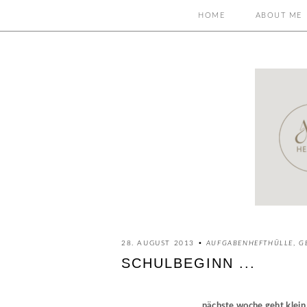
HOME
ABOUT ME
28. AUGUST 2013 •
AUFGABENHEFTHÜLLE
,
G
SCHULBEGINN ...
nächste woche geht klein G