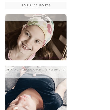
POPULAR POSTS
...
REIKI AUSBILDUNG GRAD 1 {EINWEIHUNG}
....