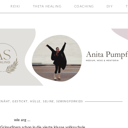
REIKI
THETA HEALING
COACHING
DIY
T
ENÄHT
,
GESTICKT
,
HÜLLE
,
SELINE
,
SEWINGFORKIDS
wie arg ...
rinseStern schon in die vierte klasse volksschule ...