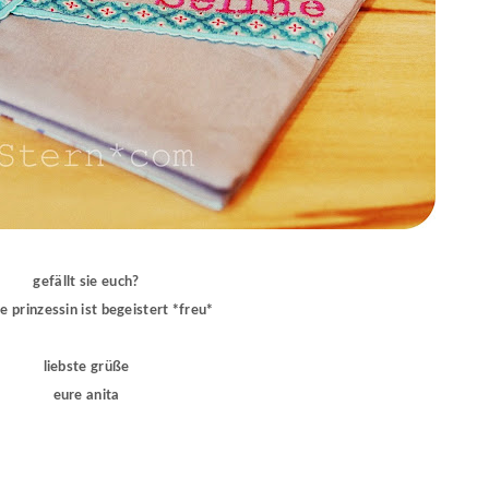
gefällt sie euch?
ie prinzessin ist begeistert *freu*
liebste grüße
eure anita