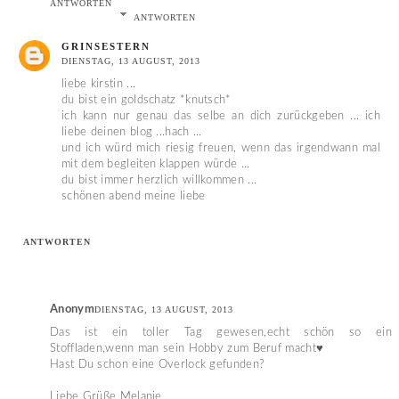
ANTWORTEN
ANTWORTEN
GRINSESTERN
DIENSTAG, 13 AUGUST, 2013
liebe kirstin ...
du bist ein goldschatz *knutsch*
ich kann nur genau das selbe an dich zurückgeben ... ich
liebe deinen blog ...hach ...
und ich würd mich riesig freuen, wenn das irgendwann mal
mit dem begleiten klappen würde ...
du bist immer herzlich willkommen ...
schönen abend meine liebe
ANTWORTEN
Anonym
DIENSTAG, 13 AUGUST, 2013
Das ist ein toller Tag gewesen,echt schön so ein
Stoffladen,wenn man sein Hobby zum Beruf macht♥
Hast Du schon eine Overlock gefunden?
Liebe Grüße Melanie