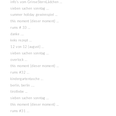
info's vom GrinseSternLädchen ...
sieben sachen sonntag ...
summer holiday gewinnspiel ...
this moment {dieser moment} ...
rums # 33 ...
danke ....
keks rezept ...
12 von 12 {august} ...
sieben sachen sonntag ...
overlock ...
this moment {dieser moment} ...
rums #32 ...
kindergartentasche ...
berlin, berlin ....
tirolliebe ...
sieben sachen sonntag ...
this moment {dieser moment} ...
rums #31 ...