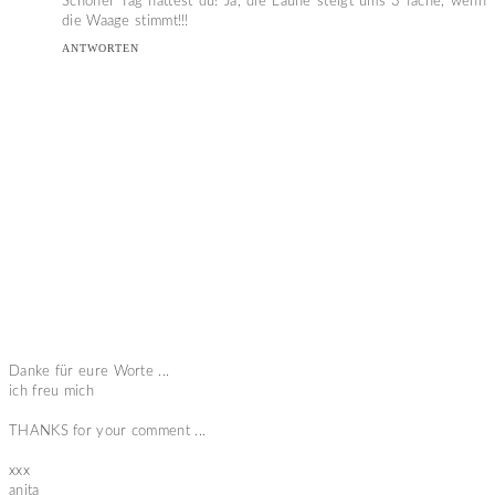
Schöner Tag hattest du! Ja, die Laune steigt ums 3 fache, wenn
die Waage stimmt!!!
ANTWORTEN
Danke für eure Worte ...
ich freu mich
THANKS for your comment ...
xxx
anita