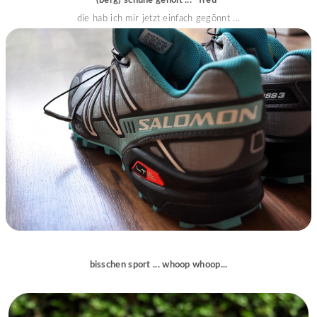
(berg) schuhe geholt ... *freu*
die hab ich mir jetzt einfach gegönnt ...
bisschen sport ... whoop whoop...