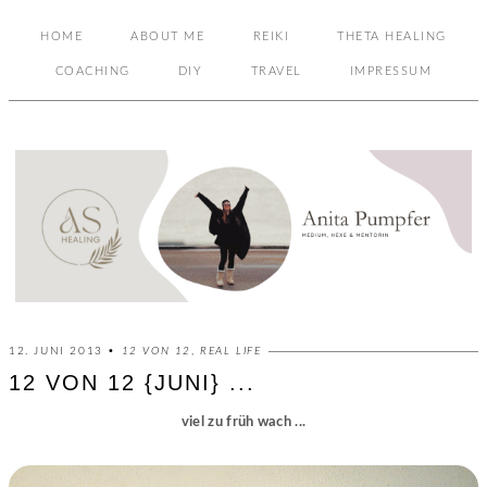
HOME
ABOUT ME
REIKI
THETA HEALING
COACHING
DIY
TRAVEL
IMPRESSUM
12. JUNI 2013 •
12 VON 12
,
REAL LIFE
12 VON 12 {JUNI} ...
viel zu früh wach ...