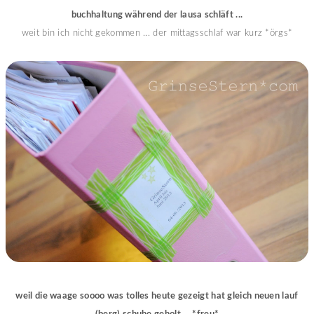
buchhaltung während der lausa schläft ...
weit bin ich nicht gekommen ... der mittagsschlaf war kurz *örgs*
weil die waage soooo was tolles heute gezeigt hat gleich neuen lauf