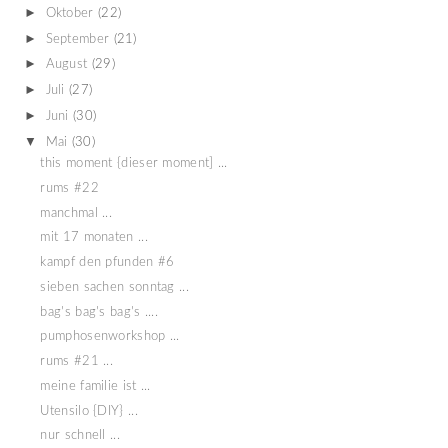
►
Oktober
(22)
►
September
(21)
►
August
(29)
►
Juli
(27)
►
Juni
(30)
▼
Mai
(30)
this moment {dieser moment] ...
rums #22
manchmal ...
mit 17 monaten ...
kampf den pfunden #6
sieben sachen sonntag ...
bag's bag's bag's ....
pumphosenworkshop ...
rums #21 ...
meine familie ist ...
Utensilo {DIY} ...
nur schnell ...