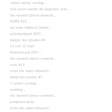
sieben sachen sonntag ...
heut waren wieder die beginners dran ...
this moment {dieser moment} ...
RUMS #20 ...
me made mittwoch {mmm} ...
wickelarmband {DIY} ...
kampfe den pfunden #4
12 von 12 {mai}
blumenstrauß {DIY} ...
this moment {dieser moment} ...
rums #19 ...
mmm {me made mittwoch} ...
kampf den punden #3
7 sachen sonntag ...
wedding ...
this moment {dieser moment} ...
pumphose deniz
mmm {me made mittwoch} ...