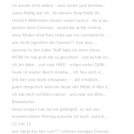
ich konnte nicht anders - mein erster (und bestimm...
soooo fleißig war ich :-)in meinem Shop findet ihr...
Herzlich Wilkommen meinen neuen Lesern - bin ja ge...
gestern beim Chinesen ...yesterday at the chinese...
diese Mutter-Kind-Pass Hülle war ein Geschenk für ...
wie riecht eigentlich der Sommer?? how does ...
passend zu dem tollen Stoff habe ich einen kleine...
WOW ich hab grad mal so gerechnet - und da hab ich...
ich bin dabei - und zwar HIER - schaut vorbei DAN...
heute ist wieder Bench monday.... ich freu mich sc...
Die hier sind heute entstanden - - alle erhältlich...
guten morgen!ich wünsche heute den Mädls in Köln b...
ich hab mich verführen lassen - und zwar von Bine....
Bömmelchen
heute morgen hats bei mir geklingelt...es war der...
wunderschönen Feiertag wünsche ich euch...natürlic...
12 von 12
wer hängt den hier rum??? schönen sonnigen Diensta...