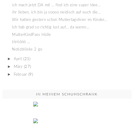
ich mach jetzt DA mit ... find ich eine super Idee...
ihr lieben, ich bin ja soooo neidisch auf euch die...
Wir hatten gestern schon Muttertagsfeier im Kinder...
Ich hab grad so richtig lust auf... da waren...
MutterKindPass Hülle
töröööö ...
Notizblöcke 2 go
►
April
(21)
►
März
(27)
►
Februar
(9)
IN MEINEM SCHUHSCHRANK