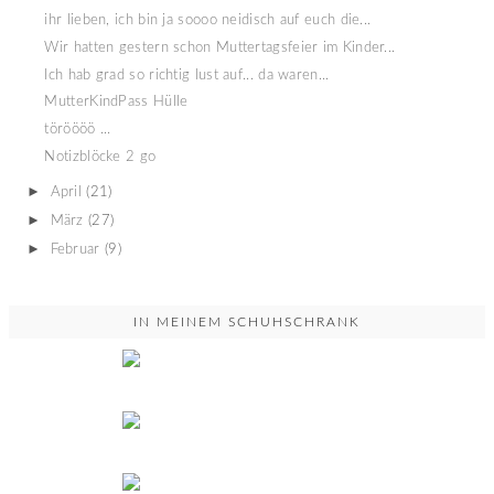
ihr lieben, ich bin ja soooo neidisch auf euch die...
Wir hatten gestern schon Muttertagsfeier im Kinder...
Ich hab grad so richtig lust auf... da waren...
MutterKindPass Hülle
töröööö ...
Notizblöcke 2 go
►
April
(21)
►
März
(27)
►
Februar
(9)
IN MEINEM SCHUHSCHRANK