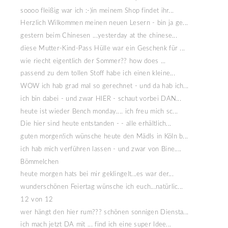
soooo fleißig war ich :-)in meinem Shop findet ihr...
Herzlich Wilkommen meinen neuen Lesern - bin ja ge...
gestern beim Chinesen ...yesterday at the chinese...
diese Mutter-Kind-Pass Hülle war ein Geschenk für ...
wie riecht eigentlich der Sommer?? how does ...
passend zu dem tollen Stoff habe ich einen kleine...
WOW ich hab grad mal so gerechnet - und da hab ich...
ich bin dabei - und zwar HIER - schaut vorbei DAN...
heute ist wieder Bench monday.... ich freu mich sc...
Die hier sind heute entstanden - - alle erhältlich...
guten morgen!ich wünsche heute den Mädls in Köln b...
ich hab mich verführen lassen - und zwar von Bine....
Bömmelchen
heute morgen hats bei mir geklingelt...es war der...
wunderschönen Feiertag wünsche ich euch...natürlic...
12 von 12
wer hängt den hier rum??? schönen sonnigen Diensta...
ich mach jetzt DA mit ... find ich eine super Idee...