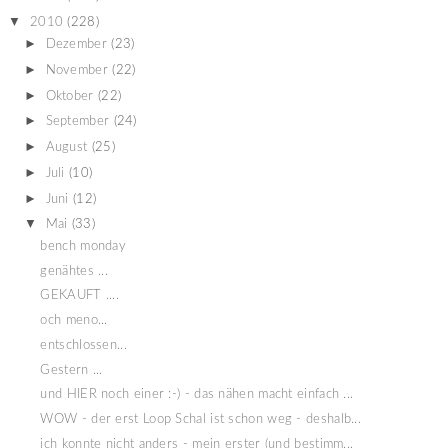
▼
2010
(228)
►
Dezember
(23)
►
November
(22)
►
Oktober
(22)
►
September
(24)
►
August
(25)
►
Juli
(10)
►
Juni
(12)
▼
Mai
(33)
bench monday
genähtes ...
GEKAUFT ....
och meno...
entschlossen...
Gestern ...
und HIER noch einer :-) - das nähen macht einfach ...
WOW - der erst Loop Schal ist schon weg - deshalb...
ich konnte nicht anders - mein erster (und bestimm...