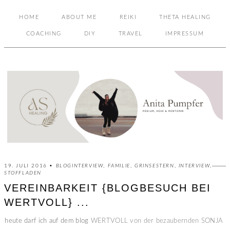
HOME
ABOUT ME
REIKI
THETA HEALING
COACHING
DIY
TRAVEL
IMPRESSUM
19. JULI 2016 •
BLOGINTERVIEW
,
FAMILIE
,
GRINSESTERN
,
INTERVIEW
,
STOFFLADEN
VEREINBARKEIT {BLOGBESUCH BEI
WERTVOLL} ...
heute darf ich auf dem blog
WERTVOLL von der bezaubernden SONJA