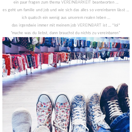
ein paar fragen zum thema
VEREINBARKEIT
beantworten ...
es geht um familie und job und wie sich das alles so vereinbaren lässt ...
ich quatsch ein wenig aus unserem realen leben ...
das irgendwie immer mit meinem job
VEREINBART
ist ... *lol*
"mache was du liebst, dann brauchst du nichts zu vereinbaren"