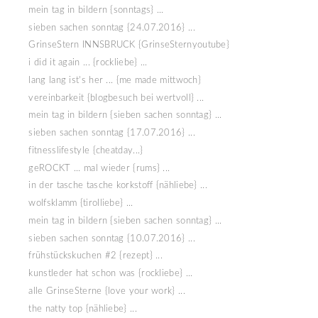
mein tag in bildern {sonntags} ...
sieben sachen sonntag {24.07.2016} ...
GrinseStern INNSBRUCK {GrinseSternyoutube}
i did it again ... {rockliebe} ...
lang lang ist's her ... {me made mittwoch}
vereinbarkeit {blogbesuch bei wertvoll} ...
mein tag in bildern {sieben sachen sonntag} ...
sieben sachen sonntag {17.07.2016} ...
fitnesslifestyle {cheatday...}
geROCKT ... mal wieder {rums} ...
in der tasche tasche korkstoff {nähliebe} ...
wolfsklamm {tirolliebe} ...
mein tag in bildern {sieben sachen sonntag} ...
sieben sachen sonntag {10.07.2016} ...
frühstückskuchen #2 {rezept} ...
kunstleder hat schon was {rockliebe} ...
alle GrinseSterne {love your work} ...
the natty top {nähliebe} ...