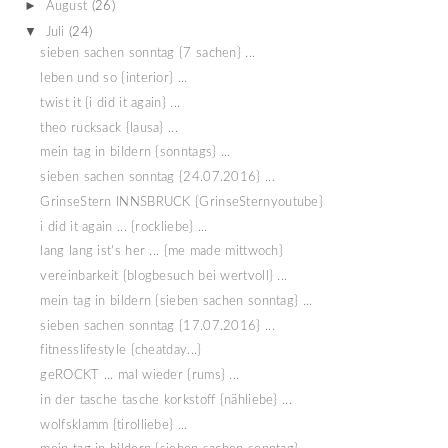
►
August
(26)
▼
Juli
(24)
sieben sachen sonntag {7 sachen} ...
leben und so {interior} ...
twist it {i did it again} ...
theo rucksack {lausa} ...
mein tag in bildern {sonntags} ...
sieben sachen sonntag {24.07.2016} ...
GrinseStern INNSBRUCK {GrinseSternyoutube}
i did it again ... {rockliebe} ...
lang lang ist's her ... {me made mittwoch}
vereinbarkeit {blogbesuch bei wertvoll} ...
mein tag in bildern {sieben sachen sonntag} ...
sieben sachen sonntag {17.07.2016} ...
fitnesslifestyle {cheatday...}
geROCKT ... mal wieder {rums} ...
in der tasche tasche korkstoff {nähliebe} ...
wolfsklamm {tirolliebe} ...