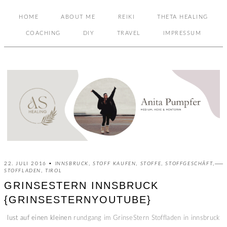
HOME
ABOUT ME
REIKI
THETA HEALING
COACHING
DIY
TRAVEL
IMPRESSUM
22. JULI 2016 •
INNSBRUCK
,
STOFF KAUFEN
,
STOFFE
,
STOFFGESCHÄFT
,
STOFFLADEN
,
TIROL
GRINSESTERN INNSBRUCK
{GRINSESTERNYOUTUBE}
lust auf einen kleinen
rundgang im GrinseStern Stoffladen in innsbruck