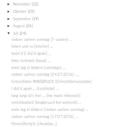
►
November
(22)
►
Oktober
(20)
►
September
(19)
►
August
(26)
▼
Juli
(24)
sieben sachen sonntag {7 sachen} ...
leben und so {interior} ...
twist it {i did it again} ...
theo rucksack {lausa} ...
mein tag in bildern {sonntags} ...
sieben sachen sonntag {24.07.2016} ...
GrinseStern INNSBRUCK {GrinseSternyoutube}
i did it again ... {rockliebe} ...
lang lang ist's her ... {me made mittwoch}
vereinbarkeit {blogbesuch bei wertvoll} ...
mein tag in bildern {sieben sachen sonntag} ...
sieben sachen sonntag {17.07.2016} ...
fitnesslifestyle {cheatday...}