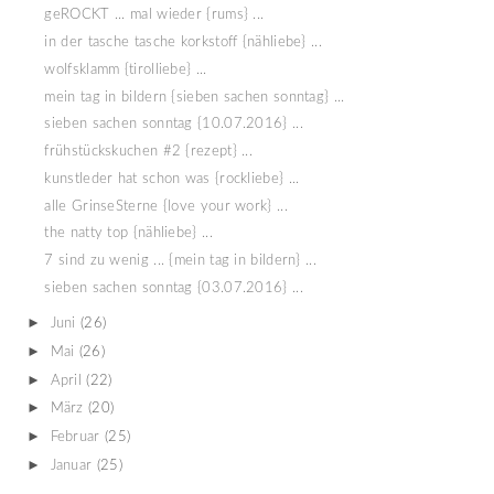
geROCKT ... mal wieder {rums} ...
in der tasche tasche korkstoff {nähliebe} ...
wolfsklamm {tirolliebe} ...
mein tag in bildern {sieben sachen sonntag} ...
sieben sachen sonntag {10.07.2016} ...
frühstückskuchen #2 {rezept} ...
kunstleder hat schon was {rockliebe} ...
alle GrinseSterne {love your work} ...
the natty top {nähliebe} ...
7 sind zu wenig ... {mein tag in bildern} ...
sieben sachen sonntag {03.07.2016} ...
►
Juni
(26)
►
Mai
(26)
►
April
(22)
►
März
(20)
►
Februar
(25)
►
Januar
(25)