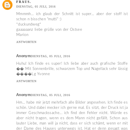
FRAUS.
DIENSTAG, 05 JULI, 2016
Mmmmh... ich glaub der Schnitt ist super... aber der stoff ist
schon n bisschen "mutti" :)
*duckundweg*
gaaaaaanz liebe grüße von der Ostsee
Marion
ANTWORTEN
Anonym
DIENSTAG, 05 JULI, 2016
Huhu! Ich finde es super! Ich liebe aber auch grafische Stoffe
�� Mit Sonnenbrille, schwarzem Top und Nagellack sehr lässig
����Lg Yvonne
ANTWORTEN
Anonym
DIENSTAG, 05 JULI, 2016
Hm... habe mir jetzt mehrfach alle Bilder angesehen. Ich finde es
schön. Und dabei mecker ich gerne mal. Es sitzt, der Druck ist ja
immer Geschmackssache... ich find den Fehler nicht. Würde es
aber nicht tragen, wenn es dem Mann nicht gefällt. Schon aus
lauter Liebe, man will ja nicht, dass er sich schämt, wenn er mit
der Dame des Hauses unterwegs ist. Hat er denn gesagt was