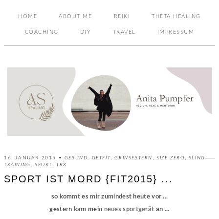
HOME
ABOUT ME
REIKI
THETA HEALING
COACHING
DIY
TRAVEL
IMPRESSUM
16. JANUAR 2015 •
GESUND
,
GETFIT
,
GRINSESTERN
,
SIZE ZERO
,
SLING
TRAINING
,
SPORT
,
TRX
SPORT IST MORD {FIT2015} ...
so kommt es mir zumindest heute vor ...
gestern kam mein
neues sportgerät
an ...