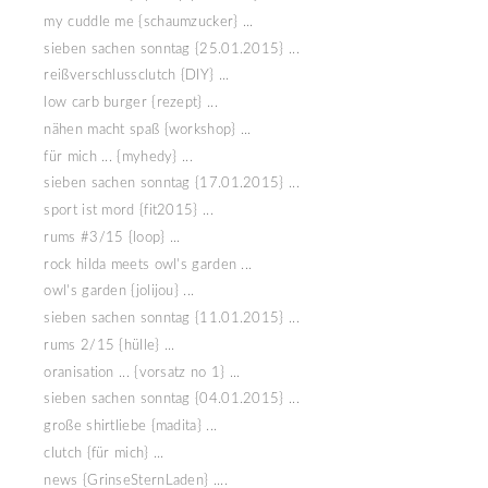
my cuddle me {schaumzucker} ...
sieben sachen sonntag {25.01.2015} ...
reißverschlussclutch {DIY} ...
low carb burger {rezept} ...
nähen macht spaß {workshop} ...
für mich ... {myhedy} ...
sieben sachen sonntag {17.01.2015} ...
sport ist mord {fit2015} ...
rums #3/15 {loop} ...
rock hilda meets owl's garden ...
owl's garden {jolijou} ...
sieben sachen sonntag {11.01.2015} ...
rums 2/15 {hülle} ...
oranisation ... {vorsatz no 1} ...
sieben sachen sonntag {04.01.2015} ...
große shirtliebe {madita} ...
clutch {für mich} ...
news {GrinseSternLaden} ....