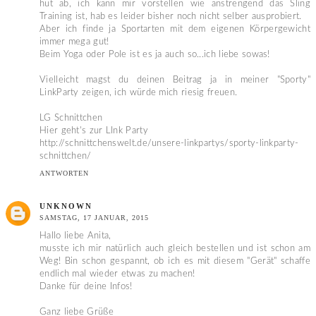
hut ab, ich kann mir vorstellen wie anstrengend das Sling
Training ist, hab es leider bisher noch nicht selber ausprobiert.
Aber ich finde ja Sportarten mit dem eigenen Körpergewicht
immer mega gut!
Beim Yoga oder Pole ist es ja auch so...ich liebe sowas!
Vielleicht magst du deinen Beitrag ja in meiner "Sporty"
LinkParty zeigen, ich würde mich riesig freuen.
LG Schnittchen
Hier geht's zur LInk Party
http://schnittchenswelt.de/unsere-linkpartys/sporty-linkparty-
schnittchen/
ANTWORTEN
UNKNOWN
SAMSTAG, 17 JANUAR, 2015
Hallo liebe Anita,
musste ich mir natürlich auch gleich bestellen und ist schon am
Weg! Bin schon gespannt, ob ich es mit diesem "Gerät" schaffe
endlich mal wieder etwas zu machen!
Danke für deine Infos!
Ganz liebe Grüße