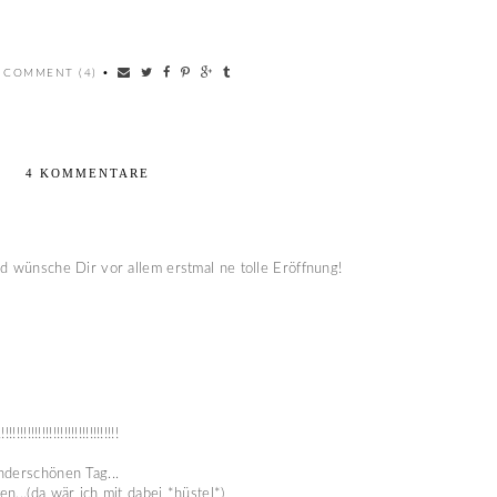
 COMMENT (4)
•
4 KOMMENTARE
nd wünsche Dir vor allem erstmal ne tolle Eröffnung!
!!!!!!!!!!!!!!!!!!!!!!!!!!
nderschönen Tag...
n...(da wär ich mit dabei *hüstel*)