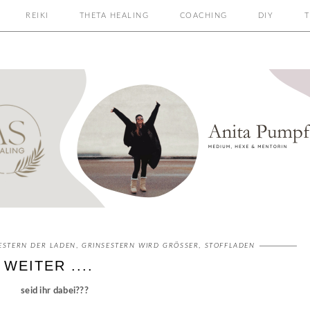
REIKI
THETA HEALING
COACHING
DIY
T
ESTERN DER LADEN
,
GRINSESTERN WIRD GRÖSSER
,
STOFFLADEN
WEITER ....
seid ihr dabei???