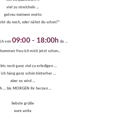
viel zu streicheln ...
getreu meinem motto
elst du noch, oder nähst du schon?"
09:00 - 18:00h
uch von
da ...
 kommen freu ich mich jetzt schon...
ibts noch ganz viel zu erledigen ...
ich häng ganz schön hinterher ...
aber es wird ...
h ... bis MORGEN ihr herzen ...
liebste grüße
eure anita