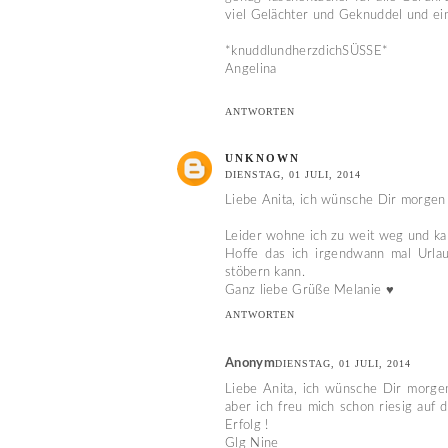
viel Gelächter und Geknuddel und einf
*knuddlundherzdichSÜSSE*
Angelina
ANTWORTEN
UNKNOWN
DIENSTAG, 01 JULI, 2014
Liebe Anita, ich wünsche Dir morgen
Leider wohne ich zu weit weg und kan
Hoffe das ich irgendwann mal Url
stöbern kann.
Ganz liebe Grüße Melanie ♥
ANTWORTEN
Anonym
DIENSTAG, 01 JULI, 2014
Liebe Anita, ich wünsche Dir morgen 
aber ich freu mich schon riesig auf 
Erfolg !
Glg Nine