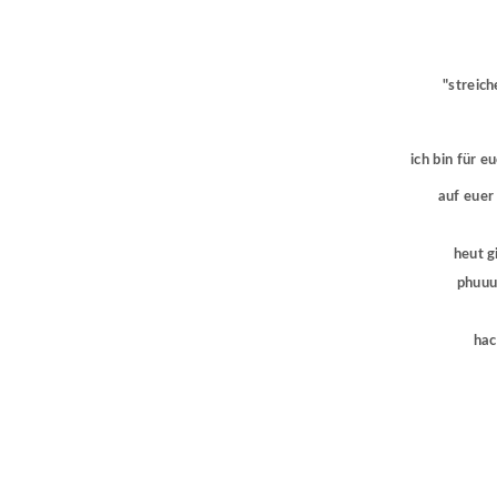
"streich
ich bin für e
auf euer
heut g
phuuu 
hac