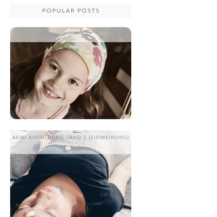
POPULAR POSTS
...
REIKI AUSBILDUNG GRAD 1 {EINWEIHUNG}
....