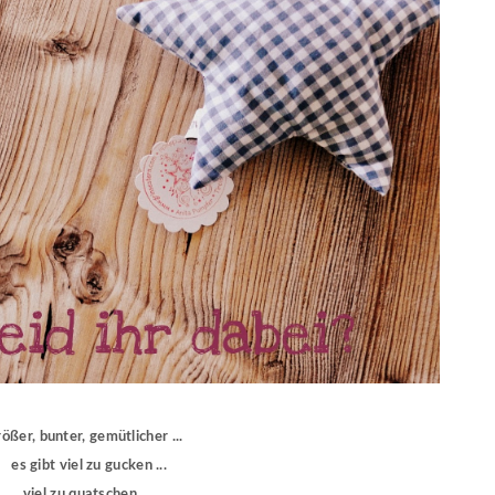
rößer, bunter, gemütlicher ...
es gibt viel zu gucken ...
viel zu quatschen ...