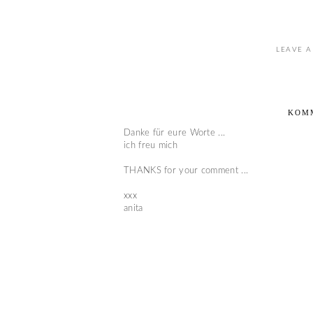
LEAVE A
KOM
Danke für eure Worte ...
ich freu mich
THANKS for your comment ...
xxx
anita