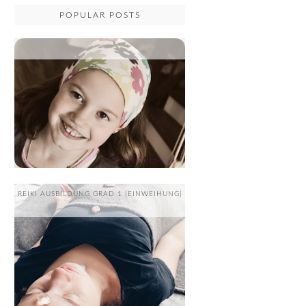
POPULAR POSTS
...
REIKI AUSBILDUNG GRAD 1 {EINWEIHUNG}
....