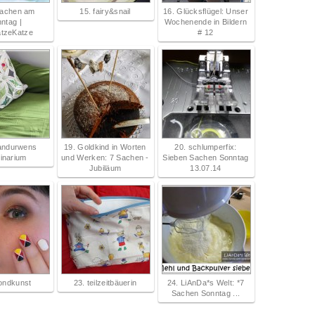
Sachen am
15. fairy&snail
16. Glücksflügel: Unser
ntag |
Wochenende in Bildern
tzeKatze
# 12
landurwens
19. Goldkind in Worten
20. schlumperfix:
inarium
und Werken: 7 Sachen -
Sieben Sachen Sonntag
Jubiläum
13.07.14
ondkunst
23. teilzeitbäuerin
24. LiAnDa*s Welt: *7
Sachen Sonntag ...