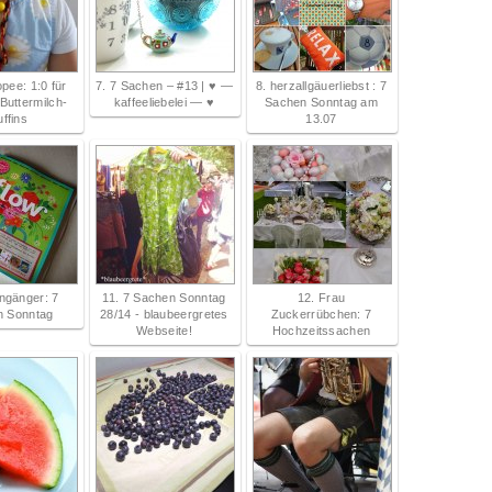
pee: 1:0 für
7. 7 Sachen – #13 | ♥ —
8. herzallgäuerliebst : 7
Buttermilch-
kaffeeliebelei — ♥
Sachen Sonntag am
ffins
13.07
ngänger: 7
11. 7 Sachen Sonntag
12. Frau
n Sonntag
28/14 - blaubeergretes
Zuckerrübchen: 7
Webseite!
Hochzeitssachen