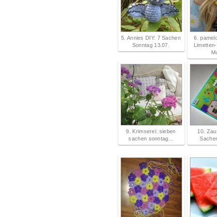
5. Annies DIY: 7 Sachen
6. pamelo
Sonntag 13.07.
Limetten-
Mu
9. Krimserei: sieben
10. Zau
sachen sonntag...
Sache