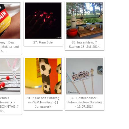
eeny | Das
27. Frau Jule
28. hasenklein: 7
r Meister und
Sachen 13. Juli 2014
ch...
 vronis
31. 7 Sachen Sonntag
32. Familiensilber:
blume: ▸ 7
am WM Finaltag :-) |
Sieben Sachen Sonntag
SONNTAG //
Jungswerk
- 13.07.2014
46