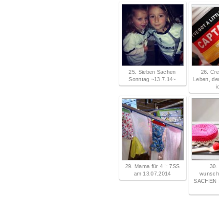
25. Sieben Sachen
26. Cr
Sonntag ~13.7.14~
Leben, de
i
29. Mama für 4 !: 7SS
30.
am 13.07.2014
wunsch
SACHEN 