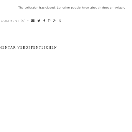
The collection has closed. Let other people know about it through
twitter
.
 COMMENT (0)
•
MENTAR VERÖFFENTLICHEN