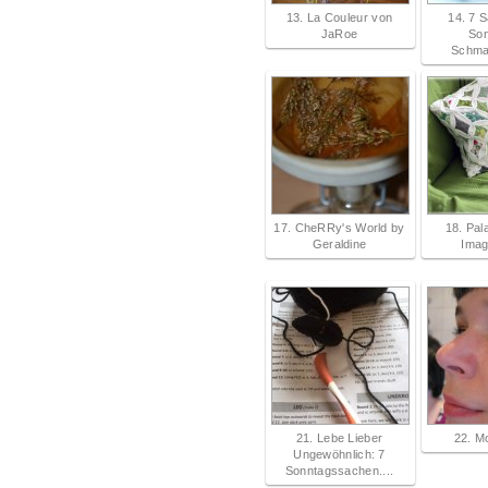
13. La Couleur von
14. 7 
JaRoe
Son
Schma
17. CheRRy's World by
18. Pa
Geraldine
Imag
21. Lebe Lieber
22. M
Ungewöhnlich: 7
Sonntagssachen....