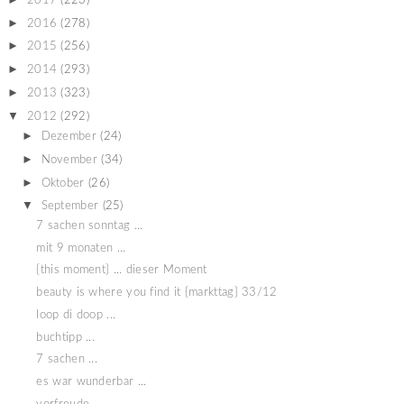
2017
(223)
►
2016
(278)
►
2015
(256)
►
2014
(293)
►
2013
(323)
▼
2012
(292)
►
Dezember
(24)
►
November
(34)
►
Oktober
(26)
▼
September
(25)
7 sachen sonntag ...
mit 9 monaten ...
{this moment} ... dieser Moment
beauty is where you find it {markttag} 33/12
loop di doop ...
buchtipp ...
7 sachen ...
es war wunderbar ...