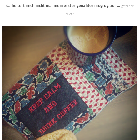
da heitert mich nicht mal mein erster genähter mugrug auf ...
gefällt er
euch?