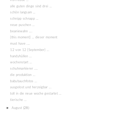
vorfreude ...
alle guten dinge sind drei ...
schön langsam ...
schnipp schnapp ...
neue puschen ...
beaniewahn ....
{this moment} ... dieser moment
must have ....
12 von 12 {September} ...
handyhüllen ...
wochenstart ...
schuhmarkierer ....
die produktion ...
babybauchfotos ...
ausgelost und herzeigbar ...
toll in die neue woche gestartet ...
tierische ...
►
August
(28)