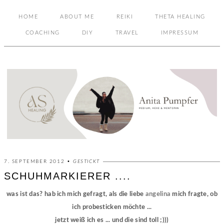
HOME
ABOUT ME
REIKI
THETA HEALING
COACHING
DIY
TRAVEL
IMPRESSUM
7. SEPTEMBER 2012 •
GESTICKT
SCHUHMARKIERER ....
was ist das? hab ich mich gefragt, als die liebe
angelina
mich fragte, ob
ich probesticken möchte ...
jetzt weiß ich es ... und die sind toll ;)))