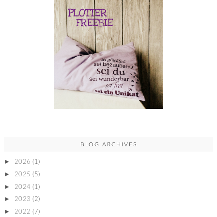
BLOG ARCHIVES
►
2026
(1)
►
2025
(5)
►
2024
(1)
►
2023
(2)
►
2022
(7)