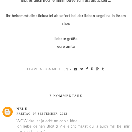
gibt es auch noch 6 minimotive zum draufsticken ...
ihr bekommt die stickdatei ab sofort bei der lieben
angelina
in ihrem
shop
liebste grüße
eure anita
LEAVE A COMMENT (7)
•
7 KOMMENTARE
NELE
FREITAG, 07 SEPTEMBER, 2012
WOW das ist ja echt ne coole Idee!
Ich liebe deinen Blog :) Vielleicht magst du ja auch mal bei mir
vorbeischauen :)