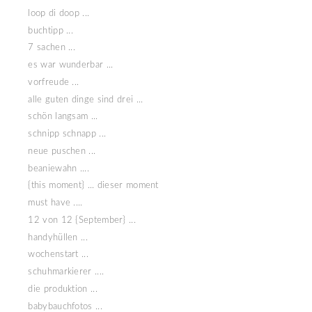
loop di doop ...
buchtipp ...
7 sachen ...
es war wunderbar ...
vorfreude ...
alle guten dinge sind drei ...
schön langsam ...
schnipp schnapp ...
neue puschen ...
beaniewahn ....
{this moment} ... dieser moment
must have ....
12 von 12 {September} ...
handyhüllen ...
wochenstart ...
schuhmarkierer ....
die produktion ...
babybauchfotos ...