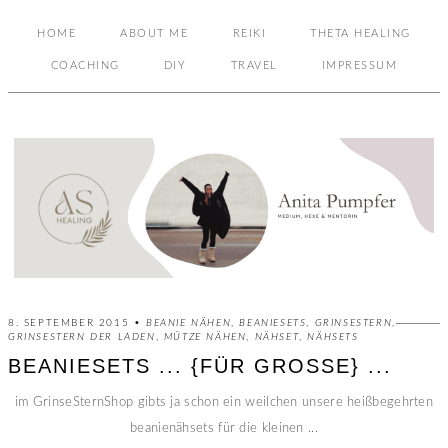
HOME
ABOUT ME
REIKI
THETA HEALING
COACHING
DIY
TRAVEL
IMPRESSUM
8. SEPTEMBER 2015 •
BEANIE NÄHEN
,
BEANIESETS
,
GRINSESTERN
,
GRINSESTERN DER LADEN
,
MÜTZE NÄHEN
,
NÄHSET
,
NÄHSETS
BEANIESETS ... {FÜR GROSSE} ...
im GrinseSternShop gibts ja schon ein weilchen unsere heißbegehrten
beanienähsets für die kleinen ...