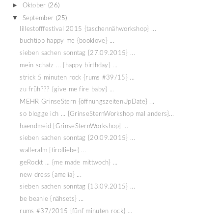
►
Oktober
(26)
▼
September
(25)
lillestofffestival 2015 {taschennähworkshop} ...
buchtipp happy me {booklove} ...
sieben sachen sonntag {27.09.2015} ...
mein schatz ... {happy birthday} ...
strick 5 minuten rock {rums #39/15} ...
zu früh??? {give me fire baby} ...
MEHR GrinseStern {öffnungszeitenUpDate} ...
so blogge ich ... {GrinseSternWorkshop mal anders}...
haendmeid {GrinseSternWorkshop} ...
sieben sachen sonntag {20.09.2015} ...
walleralm {tirolliebe} ...
geRockt ... {me made mittwoch} ...
new dress {amelia} ...
sieben sachen sonntag {13.09.2015} ...
be beanie {nähsets} ...
rums #37/2015 {fünf minuten rock} ...