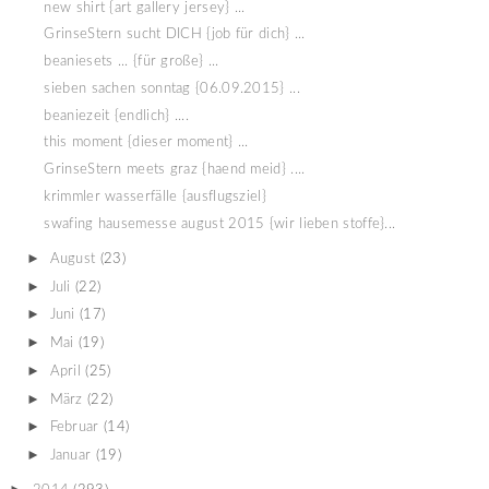
new shirt {art gallery jersey} ...
GrinseStern sucht DICH {job für dich} ...
beaniesets ... {für große} ...
sieben sachen sonntag {06.09.2015} ...
beaniezeit {endlich} ....
this moment {dieser moment} ...
GrinseStern meets graz {haend meid} ....
krimmler wasserfälle {ausflugsziel}
swafing hausemesse august 2015 {wir lieben stoffe}...
►
August
(23)
►
Juli
(22)
►
Juni
(17)
►
Mai
(19)
►
April
(25)
►
März
(22)
►
Februar
(14)
►
Januar
(19)