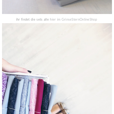
ihr findet die sets alle
hier im GrinseSternOnlineShop