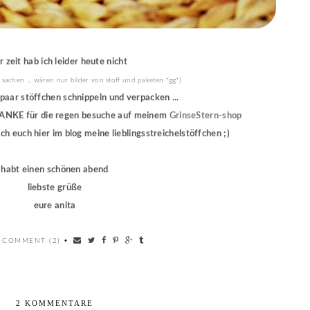
 zeit hab ich leider heute nicht
 sachen ... wären nur bilder von stoff und paketen *gg*)
 paar stöffchen schnippeln und verpacken ...
NKE für die regen besuche auf meinem
GrinseStern-shop
 ich euch hier im blog meine lieblingsstreichelstöffchen ;)
habt einen schönen abend
liebste grüße
eure anita
 COMMENT (2)
•
2 KOMMENTARE