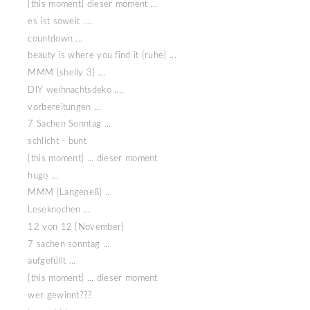
{this moment} dieser moment ...
es ist soweit ....
countdown ...
beauty is where you find it {ruhe} ...
MMM {shelly 3} ...
DIY weihnachtsdeko ....
vorbereitungen ...
7 Sachen Sonntag ...
schlicht - bunt
{this moment} ... dieser moment
hugo ...
MMM {Langeneß} ...
Leseknochen ...
12 von 12 {November}
7 sachen sonntag ...
aufgefüllt ...
{this moment} ... dieser moment
wer gewinnt???