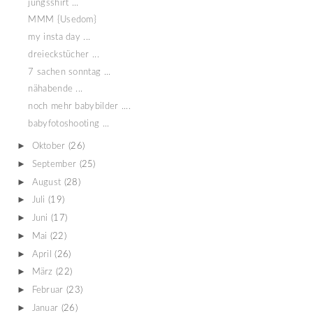
jungsshirt ...
MMM {Usedom}
my insta day ...
dreieckstücher ...
7 sachen sonntag ...
nähabende ...
noch mehr babybilder ....
babyfotoshooting ...
►
Oktober
(26)
►
September
(25)
►
August
(28)
►
Juli
(19)
►
Juni
(17)
►
Mai
(22)
►
April
(26)
►
März
(22)
►
Februar
(23)
►
Januar
(26)