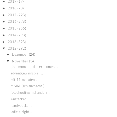
►
2019
(17)
►
2018
(73)
►
2017
(223)
►
2016
(278)
►
2015
(256)
►
2014
(293)
►
2013
(323)
▼
2012
(292)
►
Dezember
(24)
▼
November
(34)
{this moment} dieser moment ...
adventgewinnspiel ...
mit 11 monaten ...
MMM {schlauchschal}
fotoshooting mal anders ...
Anstecker ...
handysocke ...
ladie's night ...