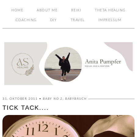
HOME
ABOUT ME
REIKI
THETA HEALING
COACHING
DIY
TRAVEL
IMPRESSUM
31. OKTOBER 2011 •
BABY NO 2
,
BABYBAUCH
TICK TACK....