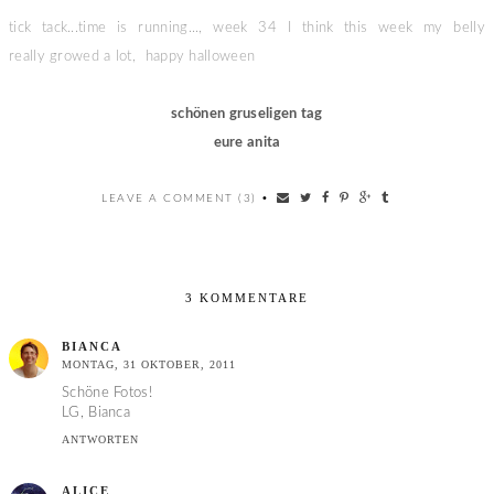
tick tack...time is running..., week 34 I think this week my belly
really growed a lot, happy halloween
schönen gruseligen tag
eure anita
LEAVE A COMMENT (3)
•
3 KOMMENTARE
BIANCA
MONTAG, 31 OKTOBER, 2011
Schöne Fotos!
LG, Bianca
ANTWORTEN
ALICE