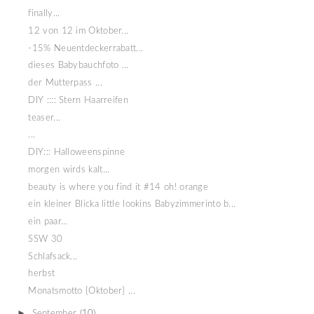
finally...
12 von 12 im Oktober...
-15% Neuentdeckerrabatt...
dieses Babybauchfoto ...
der Mutterpass ...
DIY :::: Stern Haarreifen
teaser...
...
DIY::: Halloweenspinne
morgen wirds kalt...
beauty is where you find it #14 oh! orange
ein kleiner Blicka little lookins Babyzimmerinto b...
ein paar...
SSW 30
Schlafsack...
herbst
Monatsmotto {Oktober} ...
►
September
(10)