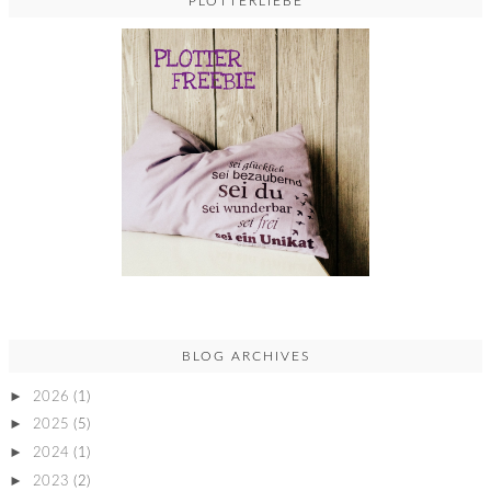
PLOTTERLIEBE
BLOG ARCHIVES
►
2026
(1)
►
2025
(5)
►
2024
(1)
►
2023
(2)