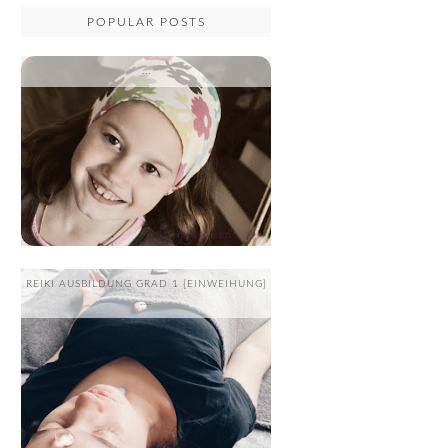
POPULAR POSTS
...
REIKI AUSBILDUNG GRAD 1 {EINWEIHUNG}
....