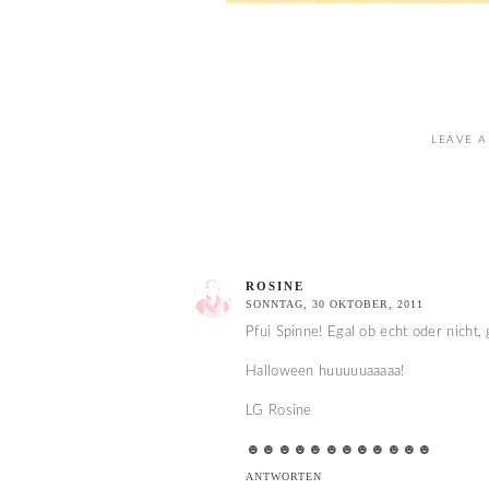
LEAVE A
ROSINE
SONNTAG, 30 OKTOBER, 2011
Pfui Spinne! Egal ob echt oder nicht, 
Halloween huuuuuaaaaa!
LG Rosine
☻☻☻☻☻☻☻☻☻☻☻☻
ANTWORTEN