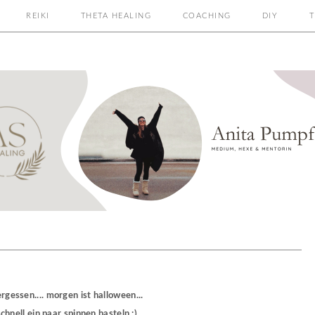
REIKI
THETA HEALING
COACHING
DIY
T
ergessen.... morgen ist halloween...
chnell ein paar spinnen basteln :)