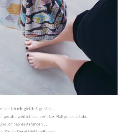
m hab ich mir gleich 3 genäht ...
rei genäht, weil ich das perfekte Maß gesucht habe ...
und ich hab es gefunden ...