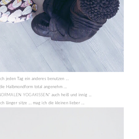
 ich jeden Tag ein anderes benutzen ...
 die Halbmondform total angenehm ...
NORMALEN YOGAKISSEN"
auch heiß und innig ...
 länger sitze ... mag ich die kleinen lieber ...