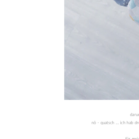
daru
nö - quatsch ... ich hab d