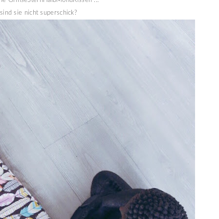
ne GrinseSternHalbMondKissen ...
sind sie nicht superschick?