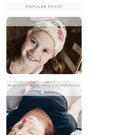
POPULAR POSTS
...
REIKI AUSBILDUNG GRAD 1 {EINWEIHUNG}
....