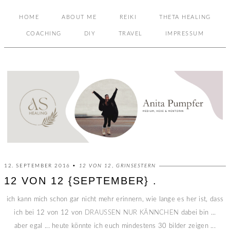
HOME
ABOUT ME
REIKI
THETA HEALING
COACHING
DIY
TRAVEL
IMPRESSUM
12. SEPTEMBER 2016 •
12 VON 12
,
GRINSESTERN
12 VON 12 {SEPTEMBER} .
ich kann mich schon gar nicht mehr erinnern, wie lange es her ist, dass
ich bei 12 von 12 von
DRAUSSEN NUR KÄNNCHEN
dabei bin ...
aber egal ... heute könnte ich euch mindestens 30 bilder zeigen ...