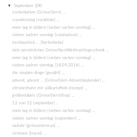
▼
September
(19)
visitenkarten {GrinseStern} ...
creadienstag {rockliebe} ...
mein tag in bildern {sieben sachen sonntag} ...
sieben sachen sonntag {sundaylove} ...
nestbautrieb ... {herbstliebe}
dein persönliches GrinseSternWeihnachtsgeschenk ...
mein tag in bildern {sieben sachen sonntag} ...
sieben sachen sonntag {18.09.2016} ...
die simplen dinge {genäht} ...
advent, advent ... {GrinseStern Adventskalender} ...
zitronenhuhn mit süßkartoffeln {rezept} ...
größenlabels {GrinseSternShop} ...
12 von 12 {september} .
mein tag in bildern {sieben sachen sonntag} ...
sieben sachen sonntag {september} ...
laufuhr {grinsesternrun} ...
sirmione {travel} ...