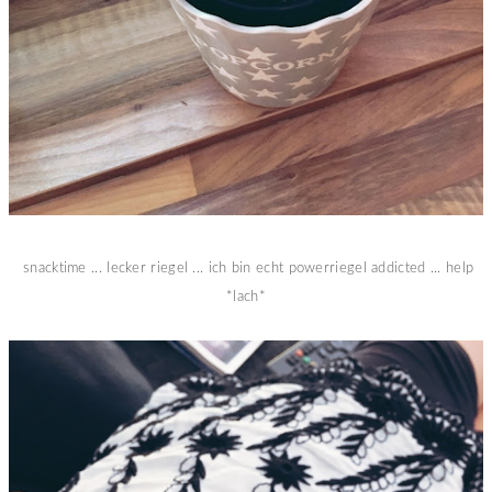
snacktime ... lecker riegel ... ich bin echt powerriegel addicted ... help
*lach*