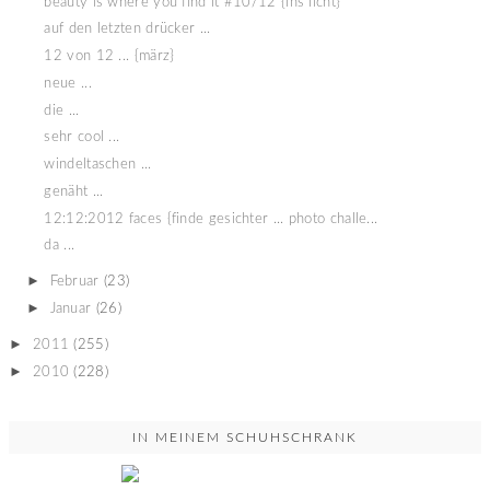
beauty is where you find it #10/12 {ins licht}
auf den letzten drücker ...
12 von 12 ... {märz}
neue ...
die ...
sehr cool ...
windeltaschen ...
genäht ...
12:12:2012 faces {finde gesichter ... photo challe...
da ...
►
Februar
(23)
►
Januar
(26)
►
2011
(255)
►
2010
(228)
IN MEINEM SCHUHSCHRANK