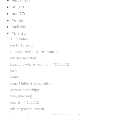
►
August
(28)
►
Juli
(19)
►
Juni
(17)
►
Mai
(22)
►
April
(26)
▼
März
(22)
10 minuten ...
ein körbchen ...
{this moment} ... dieser moment
mit drei monaten ...
beauty is where you find it #11/2012
da ich
heute ...
neue Mutterkindpasshüllen ...
schwer beschäftigt ...
babyspielzeug ....
möslalm # 1/2012
mir ist grad so danach ...