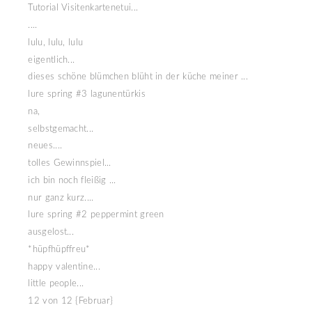
Tutorial Visitenkartenetui...
....
lulu, lulu, lulu
eigentlich...
dieses schöne blümchen blüht in der küche meiner ...
lure spring #3 lagunentürkis
na,
selbstgemacht...
neues....
tolles Gewinnspiel...
ich bin noch fleißig ...
nur ganz kurz....
lure spring #2 peppermint green
ausgelost...
*hüpfhüpffreu*
happy valentine...
little people...
12 von 12 {Februar}