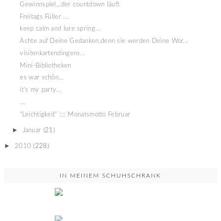
Gewinnspiel...der countdown läuft
Freitags Füller ...
keep calm and lure spring...
Achte auf Deine Gedanken,denn sie werden Deine Wor...
visitenkartendingens...
Mini-Bibliotheken
es war schön...
it's my party...
...
"Leichtigkeit" :::: Monatsmotto Februar
►
Januar
(21)
►
2010
(228)
IN MEINEM SCHUHSCHRANK