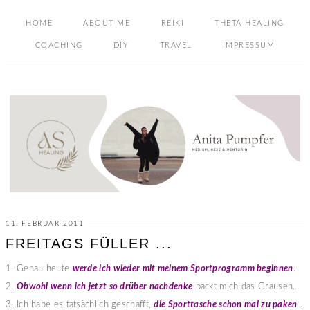
HOME
ABOUT ME
REIKI
THETA HEALING
COACHING
DIY
TRAVEL
IMPRESSUM
11. FEBRUAR 2011
FREITAGS FÜLLER ...
1. Genau heute
werde ich wieder mit meinem Sportprogramm beginnen
.
2.
Obwohl wenn ich jetzt so drüber nachdenke
packt mich das Grausen.
3. Ich habe es tatsächlich geschafft,
die Sporttasche schon mal zu paken
.