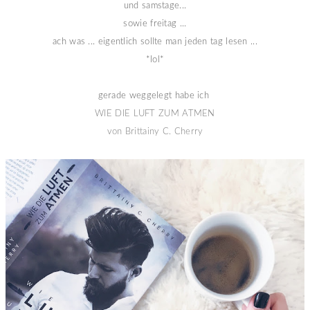
und samstage...
sowie freitag ...
ach was ... eigentlich sollte man jeden tag lesen ...
*lol*
gerade weggelegt habe ich
WIE DIE LUFT ZUM ATMEN
von Brittainy C. Cherry