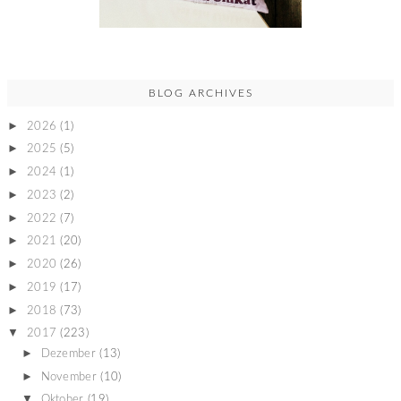
BLOG ARCHIVES
►
2026
(1)
►
2025
(5)
►
2024
(1)
►
2023
(2)
►
2022
(7)
►
2021
(20)
►
2020
(26)
►
2019
(17)
►
2018
(73)
▼
2017
(223)
►
Dezember
(13)
►
November
(10)
▼
Oktober
(19)