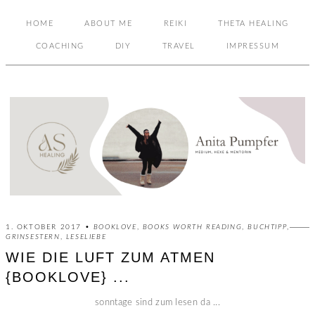
HOME
ABOUT ME
REIKI
THETA HEALING
COACHING
DIY
TRAVEL
IMPRESSUM
1. OKTOBER 2017 •
BOOKLOVE
,
BOOKS WORTH READING
,
BUCHTIPP
,
GRINSESTERN
,
LESELIEBE
WIE DIE LUFT ZUM ATMEN
{BOOKLOVE} ...
sonntage sind zum lesen da ...