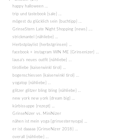
happy halloween ...
trip und tastebook {sale} ...
mögest du glücklich sein {buchtipp} ...
GrinseStern Late Night Shopping {news} ....
strickmantel {nähliebe} ...
Herbstplaylist {herbstgrinsen} ...
facebook + instagram WIN ME {Grinsenizer} ...
lausa's neues outfit {nähliebe} ...
tirolliebe {kaiserwinkl tirol} ...
bogenschiessen {kaiserwinkl tirol} ...
yogatop {nähliebe} ...
glitzer glitzer bling bling {nähliebe} ...
new york new york {dream big} ...
kürbissuppe {rezept} ...
GrinseNizer vs. MiniNizer
nähen ist mein yoga {grinsesternyoga} ...
er ist daaaaa {GrinseNizer 2018} ...
overall {nähliebe} ...