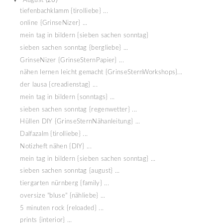
August
(26)
tiefenbachklamm {tirolliebe} ...
online {GrinseNizer} ...
mein tag in bildern {sieben sachen sonntag}
sieben sachen sonntag {bergliebe} ...
GrinseNizer {GrinseSternPapier} ...
nähen lernen leicht gemacht {GrinseSternWorkshops}...
der lausa {creadienstag} ...
mein tag in bildern {sonntags} ...
sieben sachen sonntag {regenwetter} ...
Hüllen DIY {GrinseSternNähanleitung} ...
Dalfazalm {tirolliebe} ...
Notizheft nähen {DIY} ...
mein tag in bildern {sieben sachen sonntag} ...
sieben sachen sonntag {august} ...
tiergarten nürnberg {family} ...
oversize "bluse" {nähliebe} ...
5 minuten rock {reloaded} ...
prints {interior} ...