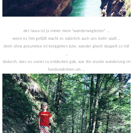
der lausa ist ja immer mein "wanderwegtester" ...
wenn es ihm gefällt macht es natürlich auch uns mehr spaß ...
denn ohne gesummse ist berggehen bzw. wander gleich doppelt so toll
...
dadurch, dass es soviel zu entdecken gab, war die stunde wanderung im
handumdrehen um ...