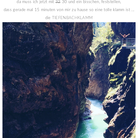
da muss ich jetzt mit
32
30 und ein bisschen, feststellen,
dass gerade mal 15 minuten von mir zu hause so eine tolle klamm ist ...
die
TIEFENBACHKLAMM