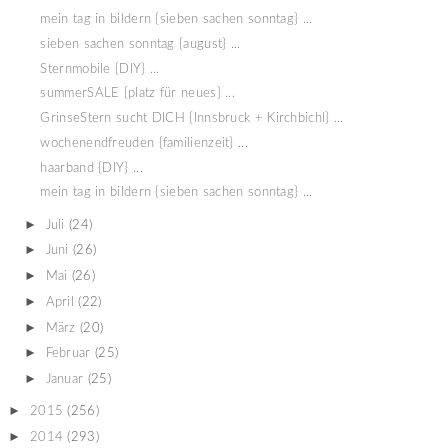
mein tag in bildern {sieben sachen sonntag} ...
sieben sachen sonntag {august} ...
Sternmobile {DIY} ...
summerSALE {platz für neues} ...
GrinseStern sucht DICH {Innsbruck + Kirchbichl} ...
wochenendfreuden {familienzeit} ...
haarband {DIY} ...
mein tag in bildern {sieben sachen sonntag} ...
►
Juli
(24)
►
Juni
(26)
►
Mai
(26)
►
April
(22)
►
März
(20)
►
Februar
(25)
►
Januar
(25)
►
2015
(256)
►
2014
(293)