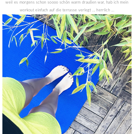
weil es morgens schon soooo schön warm draußen war, hab ich mein
workout einfach auf die terrasse verlegt ... herrlich ...