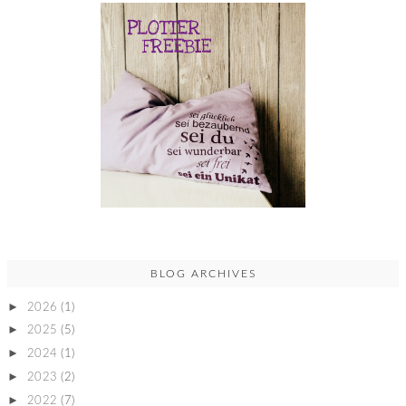
BLOG ARCHIVES
►
2026
(1)
►
2025
(5)
►
2024
(1)
►
2023
(2)
►
2022
(7)