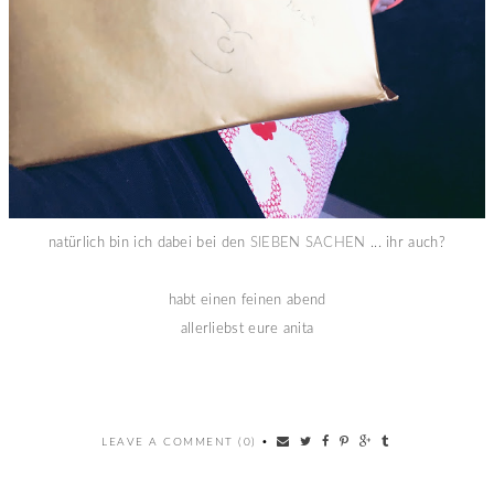
natürlich bin ich dabei bei den
SIEBEN SACHEN
... ihr auch?
habt einen feinen abend
allerliebst eure anita
LEAVE A COMMENT (0)
•