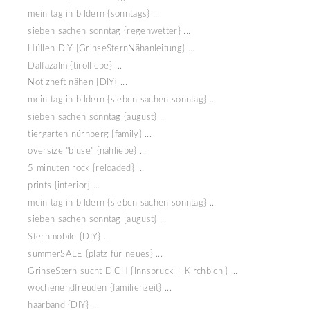
mein tag in bildern {sonntags} ...
sieben sachen sonntag {regenwetter} ...
Hüllen DIY {GrinseSternNähanleitung} ...
Dalfazalm {tirolliebe} ...
Notizheft nähen {DIY} ...
mein tag in bildern {sieben sachen sonntag} ...
sieben sachen sonntag {august} ...
tiergarten nürnberg {family} ...
oversize "bluse" {nähliebe} ...
5 minuten rock {reloaded} ...
prints {interior} ...
mein tag in bildern {sieben sachen sonntag} ...
sieben sachen sonntag {august} ...
Sternmobile {DIY} ...
summerSALE {platz für neues} ...
GrinseStern sucht DICH {Innsbruck + Kirchbichl} ...
wochenendfreuden {familienzeit} ...
haarband {DIY} ...