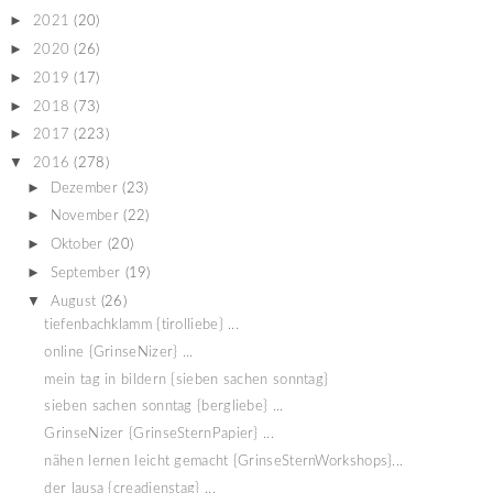
►
2021
(20)
►
2020
(26)
►
2019
(17)
►
2018
(73)
►
2017
(223)
▼
2016
(278)
►
Dezember
(23)
►
November
(22)
►
Oktober
(20)
►
September
(19)
▼
August
(26)
tiefenbachklamm {tirolliebe} ...
online {GrinseNizer} ...
mein tag in bildern {sieben sachen sonntag}
sieben sachen sonntag {bergliebe} ...
GrinseNizer {GrinseSternPapier} ...
nähen lernen leicht gemacht {GrinseSternWorkshops}...
der lausa {creadienstag} ...