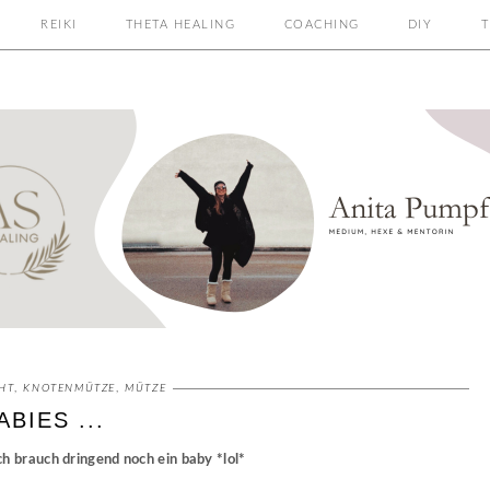
REIKI
THETA HEALING
COACHING
DIY
T
HT
,
KNOTENMÜTZE
,
MÜTZE
BIES ...
ich brauch dringend noch ein baby *lol*