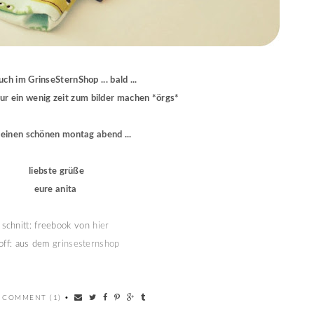
uch im GrinseSternShop ... bald ...
 nur ein wenig zeit zum bilder machen *örgs*
 einen schönen montag abend ...
liebste grüße
eure anita
schnitt: freebook von
hier
off: aus dem
grinsesternshop
 COMMENT (1)
•