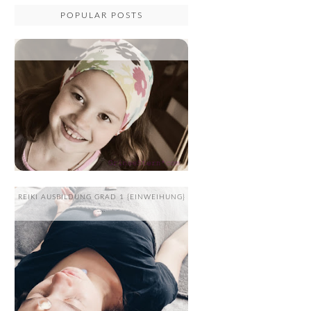
POPULAR POSTS
...
REIKI AUSBILDUNG GRAD 1 {EINWEIHUNG}
....