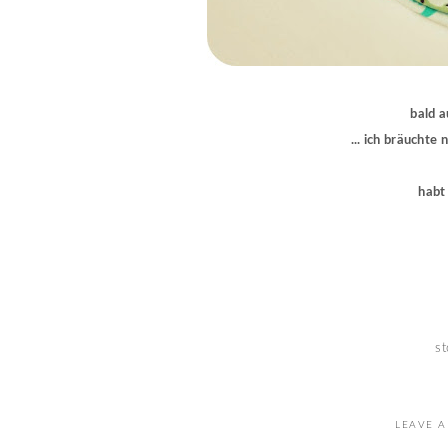
bald a
... ich bräuchte
habt
st
LEAVE A