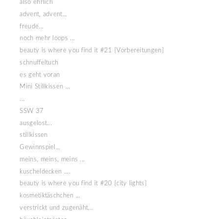
also ehrlich
advent, advent...
freude...
noch mehr loops ...
beauty is where you find it #21 {Vorbereitungen}
schnuffeltuch
es geht voran
Mini Stillkissen ...
...
SSW 37
ausgelost...
stillkissen
Gewinnspiel...
meins, meins, meins ...
kuscheldecken ....
beauty is where you find it #20 {city lights}
kosmetiktäschchen ...
verstrickt und zugenäht...