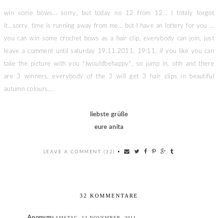
win some bows... sorry, but today no 12 from 12... I totaly forgot
it...sorry, time is running away from me... but I have an lottery for you ...
you can win some crochet bows as a hair clip, everybody can join, just
leave a comment until saturday 19.11.2011, 19:11, if you like you can
take the picture with you *Iwouldbehappy*, so jump in, ohh and there
are 3 winners, everybody of the 3 will get 3 hair clips in beautiful
autumn colours...
liebste grüße
eure anita
LEAVE A COMMENT (32)
•
32 KOMMENTARE
Anonym
SAMSTAG, 12 NOVEMBER, 2011