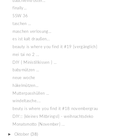
bäuchleintröster...
finally...
SSW 36
taschen ...
maschen verlosung...
es ist kalt draußen...
beauty is where you find it #19 {vergänglich}
mei tai no 2 ...
DIY { Ministillkissen } ...
babymützen ...
neue woche
häkelmützen...
Mutterpasshüllen ...
windeltasche....
beuty is where you find it #18 novembergrau
DIY::: {kleines Mitbringsl} - weihnachtsdeko
Monatsmotto {November} ...
►
Oktober
(38)