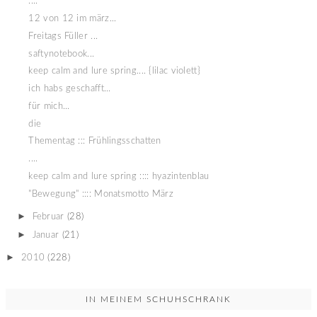
....
12 von 12 im märz...
Freitags Füller ...
saftynotebook...
keep calm and lure spring.... {lilac violett}
ich habs geschafft...
für mich...
die
Thementag ::: Frühlingsschatten
....
keep calm and lure spring :::: hyazintenblau
"Bewegung" :::: Monatsmotto März
►
Februar
(28)
►
Januar
(21)
►
2010
(228)
IN MEINEM SCHUHSCHRANK