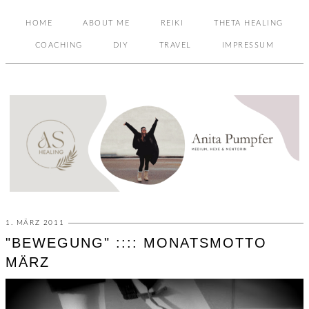
HOME
ABOUT ME
REIKI
THETA HEALING
COACHING
DIY
TRAVEL
IMPRESSUM
1. MÄRZ 2011
"BEWEGUNG" :::: MONATSMOTTO
MÄRZ