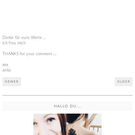
Danke für eure Worte ...
ich freu mich
THANKS for your comment ...
xxx
anita
NEWER
OLDER
HALLO DU...