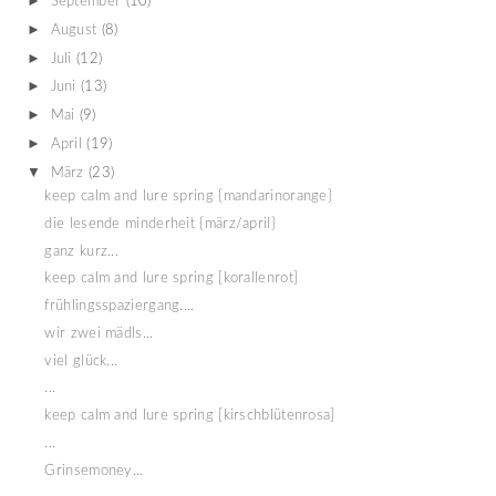
►
September
(10)
►
August
(8)
►
Juli
(12)
►
Juni
(13)
►
Mai
(9)
►
April
(19)
▼
März
(23)
keep calm and lure spring {mandarinorange}
die lesende minderheit {märz/april}
ganz kurz...
keep calm and lure spring [korallenrot]
frühlingsspaziergang....
wir zwei mädls...
viel glück...
...
keep calm and lure spring [kirschblütenrosa]
...
Grinsemoney...