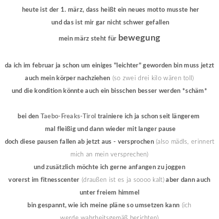
heute ist der 1. märz, dass heißt ein neues motto musste her
und das ist mir gar nicht schwer gefallen
bewegung
mein märz steht für
da ich im februar ja schon um einiges "leichter" geworden bin muss jetzt
auch mein körper nachziehen
(so zwei drei kilo wären toll)
und die kondition könnte auch ein bisschen besser werden *schäm*
bei den
Taebo-Freaks-Tirol
trainiere ich ja schon seit längerem
mal fleißig und dann wieder mit langer pause
doch diese pausen fallen ab jetzt aus - versprochen
(also mädls, erinnert
mich an mein versprechen)
und zusätzlich möchte ich gerne anfangen zu joggen
vorerst im fitnesscenter
(draußen ist es ja soooo kalt)
aber dann auch
unter freiem himmel
bin gespannt, wie ich meine pläne so umsetzen kann
(ich
werde wahrheitsgemäß berichten)