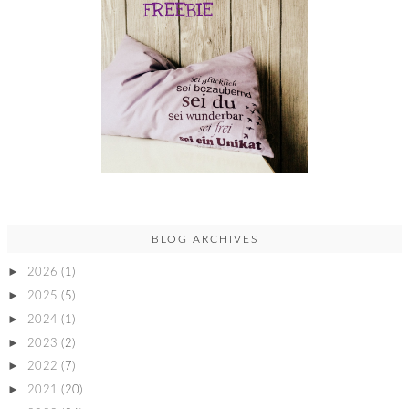
BLOG ARCHIVES
►
2026
(1)
►
2025
(5)
►
2024
(1)
►
2023
(2)
►
2022
(7)
►
2021
(20)