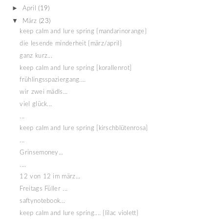
►
April
(19)
▼
März
(23)
keep calm and lure spring {mandarinorange}
die lesende minderheit {märz/april}
ganz kurz...
keep calm and lure spring [korallenrot]
frühlingsspaziergang....
wir zwei mädls...
viel glück...
...
keep calm and lure spring [kirschblütenrosa]
...
Grinsemoney...
....
12 von 12 im märz...
Freitags Füller ...
saftynotebook...
keep calm and lure spring.... {lilac violett}