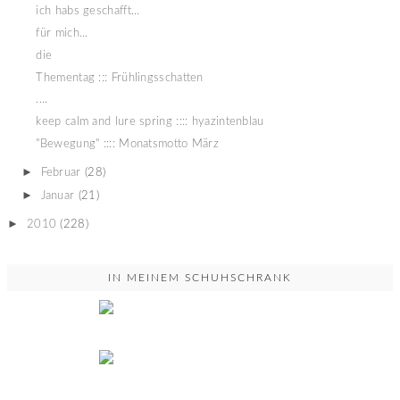
ich habs geschafft...
für mich...
die
Thementag ::: Frühlingsschatten
....
keep calm and lure spring :::: hyazintenblau
"Bewegung" :::: Monatsmotto März
►
Februar
(28)
►
Januar
(21)
►
2010
(228)
IN MEINEM SCHUHSCHRANK