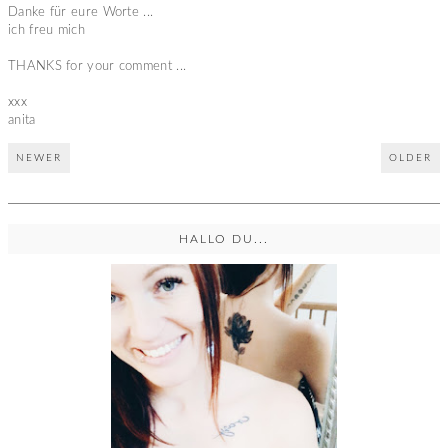
Danke für eure Worte ...
ich freu mich
THANKS for your comment ...
xxx
anita
NEWER
OLDER
HALLO DU...