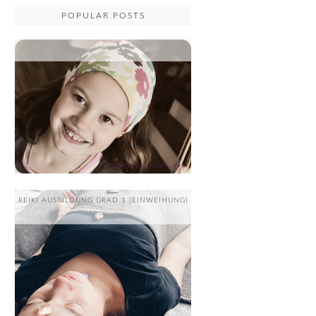
POPULAR POSTS
...
REIKI AUSBILDUNG GRAD 1 {EINWEIHUNG}
....