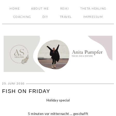
HOME
ABOUT ME
REIKI
THETA HEALING
COACHING
DIY
TRAVEL
IMPRESSUM
25. JUNI 2010
FISH ON FRIDAY
Holiday special
5 minuten vor mitternacht ... geschafft