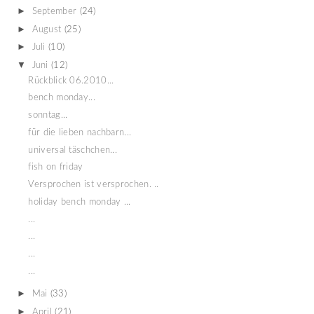
►
September
(24)
►
August
(25)
►
Juli
(10)
▼
Juni
(12)
Rückblick 06.2010...
bench monday...
sonntag...
für die lieben nachbarn...
universal täschchen...
fish on friday
Versprochen ist versprochen. ..
holiday bench monday ...
...
...
...
...
►
Mai
(33)
►
April
(21)