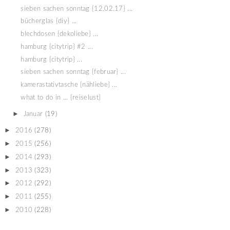
sieben sachen sonntag {12.02.17} ...
bücherglas {diy} ...
blechdosen {dekoliebe} ...
hamburg {citytrip} #2 ...
hamburg {citytrip} ...
sieben sachen sonntag {februar} ...
kamerastativtasche {nähliebe} ...
what to do in ... {reiselust}
►
Januar
(19)
►
2016
(278)
►
2015
(256)
►
2014
(293)
►
2013
(323)
►
2012
(292)
►
2011
(255)
►
2010
(228)