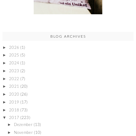
BLOG ARCHIVES
►
2026
(1)
►
2025
(5)
►
2024
(1)
►
2023
(2)
►
2022
(7)
►
2021
(20)
►
2020
(26)
►
2019
(17)
►
2018
(73)
▼
2017
(223)
►
Dezember
(13)
►
November
(10)