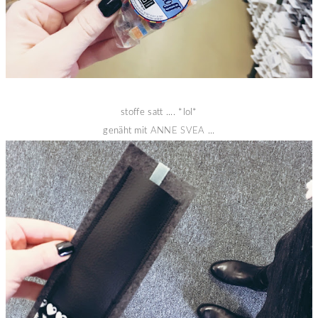
stoffe satt .... *lol*
genäht mit
ANNE SVEA
...