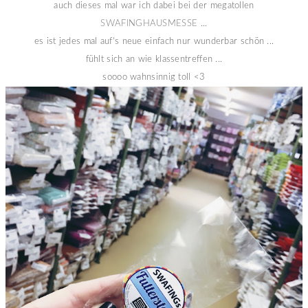
auch dieses mal war ich dabei bei der megatollen
SWAFINGHAUSMESSE
...
es ist jedes mal auf's neue einfach nur wunderbar schön ...
fühlt sich an wie klassentreffen ...
soooo wahnsinnig toll <3