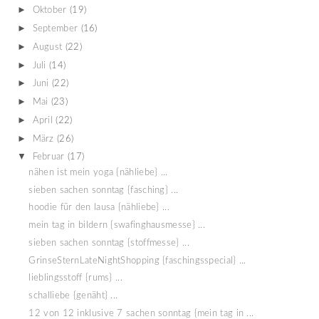
►
Oktober
(19)
►
September
(16)
►
August
(22)
►
Juli
(14)
►
Juni
(22)
►
Mai
(23)
►
April
(22)
►
März
(26)
▼
Februar
(17)
nähen ist mein yoga {nähliebe} ...
sieben sachen sonntag {fasching} ...
hoodie für den lausa {nähliebe} ...
mein tag in bildern {swafinghausmesse} ...
sieben sachen sonntag {stoffmesse} ...
GrinseSternLateNightShopping {faschingsspecial} ...
lieblingsstoff {rums} ...
schalliebe {genäht} ...
12 von 12 inklusive 7 sachen sonntag {mein tag in ...