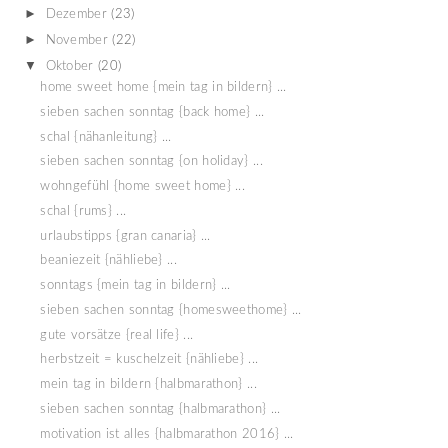
►
Dezember
(23)
►
November
(22)
▼
Oktober
(20)
home sweet home {mein tag in bildern} ...
sieben sachen sonntag {back home} ...
schal {nähanleitung} ...
sieben sachen sonntag {on holiday} ...
wohngefühl {home sweet home} ...
schal {rums} ...
urlaubstipps {gran canaria} ...
beaniezeit {nähliebe} ...
sonntags {mein tag in bildern} ...
sieben sachen sonntag {homesweethome} ...
gute vorsätze {real life} ...
herbstzeit = kuschelzeit {nähliebe} ...
mein tag in bildern {halbmarathon} ...
sieben sachen sonntag {halbmarathon} ...
motivation ist alles {halbmarathon 2016} ...