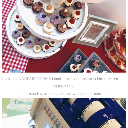
dank des
NÄHPARK-TEAMS
konnten wir viele nähmaschinen testen und
bestaunen ...
ich brauch glaub ich auch mal wieder eine neue ...