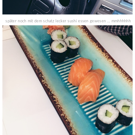
später noch mit dem schatz lecker sushi essen gewesen ... mmhhhhhh