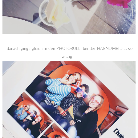
danach gings gleich in den
PHOTOBULLI
bei der
HAENDMEID
... so
witzig ...