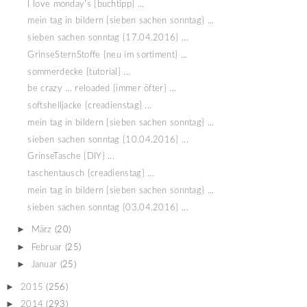
I love monday's {buchtipp} ...
mein tag in bildern {sieben sachen sonntag} ...
sieben sachen sonntag {17.04.2016} ...
GrinseSternStoffe {neu im sortiment} ...
sommerdecke {tutorial} ...
be crazy ... reloaded {immer öfter} ...
softshelljacke {creadienstag} ...
mein tag in bildern {sieben sachen sonntag} ...
sieben sachen sonntag {10.04.2016} ...
GrinseTasche {DIY} ...
taschentausch {creadienstag} ...
mein tag in bildern {sieben sachen sonntag} ...
sieben sachen sonntag {03.04.2016} ...
►
März
(20)
►
Februar
(25)
►
Januar
(25)
►
2015
(256)
►
2014
(293)