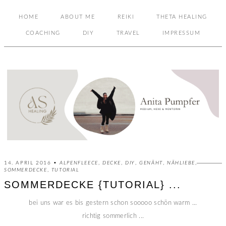
HOME
ABOUT ME
REIKI
THETA HEALING
COACHING
DIY
TRAVEL
IMPRESSUM
14. APRIL 2016 •
ALPENFLEECE
,
DECKE
,
DIY
,
GENÄHT
,
NÄHLIEBE
,
SOMMERDECKE
,
TUTORIAL
SOMMERDECKE {TUTORIAL} ...
bei uns war es bis gestern schon sooooo schön warm ...
richtig sommerlich ...