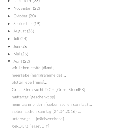
►
Dezember
(23)
►
November
(22)
►
Oktober
(20)
►
September
(19)
►
August
(26)
►
Juli
(24)
►
Juni
(26)
►
Mai
(26)
▼
April
(22)
wir lieben stoffe {diandl} ...
meerliebe {markgrafenheide} ...
plotterliebe {rums}...
GrinseStern sucht DICH {GrinseSternIBK} ...
muttertag {geschenktipp} ...
mein tag in bildern {sieben sachen sonntag} ...
sieben sachen sonntag {24.04.2016} ...
unterwegs ... {mädlsweekend} ...
geROCKt {jerseyDIY} ...