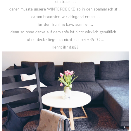
ein traum ...
daher musste unsere
WINTERDECKE
ab in den sommerschlaf ...
darum brauchten wir dringend ersatz ...
für den frühling bzw. sommer ...
denn so ohne decke auf dem sofa ist nicht wirklich gemütlich ...
ohne decke liege ich nicht mal bei +35 °C ...
kennt ihr das??