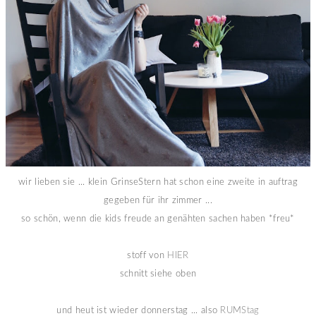
wir lieben sie ... klein GrinseStern hat schon eine zweite in auftrag
gegeben für ihr zimmer ...
so schön, wenn die kids freude an genähten sachen haben *freu*
stoff von
HIER
schnitt siehe oben
und heut ist wieder donnerstag ... also
RUMStag