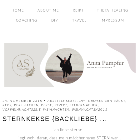
HOME
ABOUT ME
REIKI
THETA HEALING
COACHING
DIY
TRAVEL
IMPRESSUM
24. NOVEMBER 2015 •
AUSSTECHKEKSE
,
DIY
,
GRINSESTERN BÄCKT
,
KEKS
,
KEKS BACKEN
,
KEKSE
,
REZEPT
,
SELBERMACHER
,
VORWEIHNACHTSZEIT
,
WEIHNACHTEN
,
WEIHNACHTEN2015
STERNKEKSE {BACKLIEBE} ...
ich liebe sterne ...
liegt wohl daran, dass mein mädchenname STERN war ...