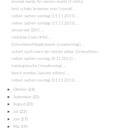
dreimal moritz für meinen moritz {t-shirts}
best schoko brownies ever {rezept} ...
sieben sachen sonntag {15.11.2015} ...
sieben sachen sonntag {15.11.2015} ...
jerseyrock {DIY} ...
rockliebe {rums #46} ...
GrinseSternPäääätchwork {creadienstag} ...
sichert euch einen der letzten plätze {GrinseStern...
sieben sachen sonntag {8.11.2015} ...
trainingstasche {creadienstag} ...
bench monday {autumn edition} ...
sieben sachen sonntag {01.11.2015} ...
►
Oktober
(26)
►
September
(25)
►
August
(23)
►
Juli
(22)
►
Juni
(17)
►
Mai
(19)