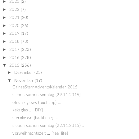
►
2023
(2)
►
2022
(7)
►
2021
(20)
►
2020
(26)
►
2019
(17)
►
2018
(73)
►
2017
(223)
►
2016
(278)
▼
2015
(256)
►
Dezember
(25)
▼
November
(19)
GrinseSternAdventsKalender 2015
sieben sachen sonntag {29.11.2015}
oh she glows {buchtipp} ...
keksglas ... {DIY} ...
sternkekse {backliebe} ...
sieben sachen sonntag {22.11.2015} ...
vorweihnachtszeit ... {real life}