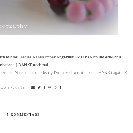
ich mir bei
Denise Nähkästchen
abgekukt - klar hab ich um erlaubnis
ebeten :-) DANKE nochmal.
t
Denise Nähkästchen
- clearly I've asked permission - THANKS again :-)
 COMMENT (5)
•
5 KOMMENTARE