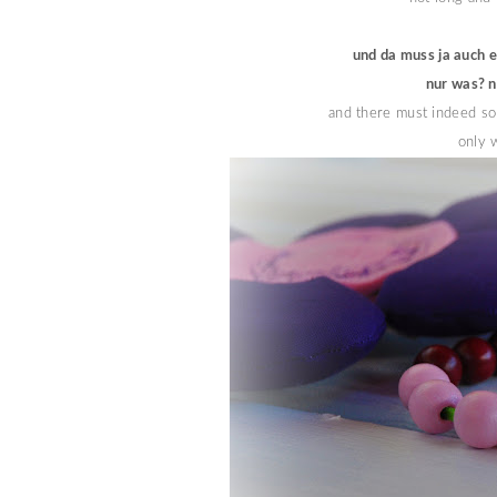
und da muss ja auch ei
nur was? n
and there must indeed som
only 