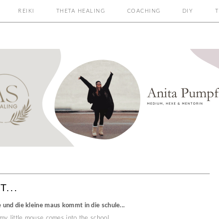
REIKI
THETA HEALING
COACHING
DIY
T
...
 und die kleine maus kommt in die schule...
my little mouse comes into the school ...