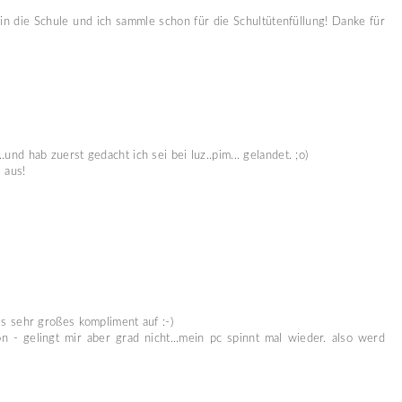
 die Schule und ich sammle schon für die Schultütenfüllung! Danke für
und hab zuerst gedacht ich sei bei luz..pim... gelandet. ;o)
l aus!
als sehr großes kompliment auf :-)
n - gelingt mir aber grad nicht...mein pc spinnt mal wieder. also werd