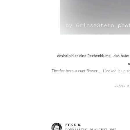
deshalb hier eine Rechenblume...das habe 
g
Therfor here a cunt flower ... I looked it up a
LEAVE A
ELKE B.
DONNERSTAG, 26 AUGUST, 2010