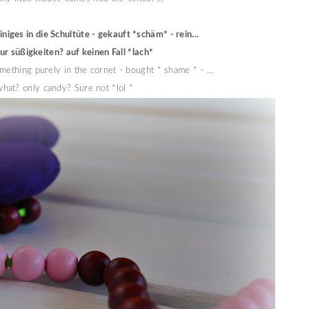
niges in die Schultüte - gekauft *schäm* - rein...
ur süßigkeiten? auf keinen Fall *lach*
ething purely in the cornet - bought * shame * - ...
what? only candy? Sure not *lol *