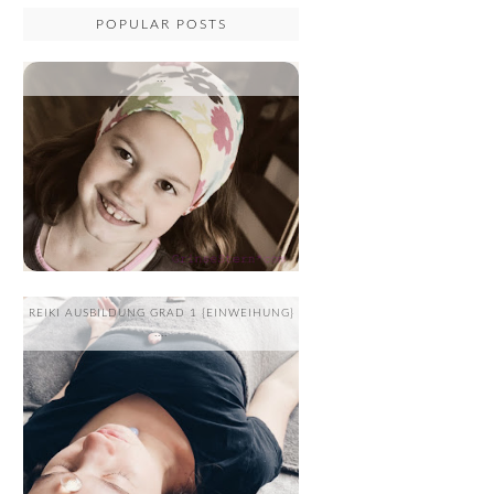
POPULAR POSTS
...
REIKI AUSBILDUNG GRAD 1 {EINWEIHUNG}
....