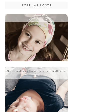
POPULAR POSTS
...
REIKI AUSBILDUNG GRAD 1 {EINWEIHUNG}
....