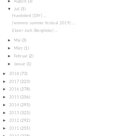
►
August
(3)
▼
Juli
(3)
Hundebett {DIY} ...
{womens summer festival 2019} ...
Ebner Joch {Bergliebe} ...
►
Mai
(3)
►
März
(1)
►
Februar
(2)
►
Januar
(1)
►
2018
(73)
►
2017
(223)
►
2016
(278)
►
2015
(256)
►
2014
(293)
►
2013
(323)
►
2012
(292)
►
2011
(255)