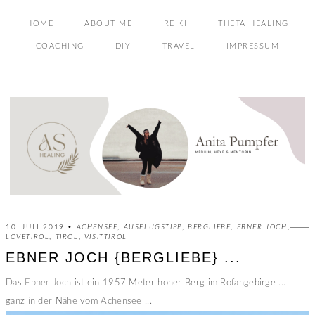
HOME
ABOUT ME
REIKI
THETA HEALING
COACHING
DIY
TRAVEL
IMPRESSUM
10. JULI 2019 •
ACHENSEE
,
AUSFLUGSTIPP
,
BERGLIEBE
,
EBNER JOCH
,
LOVETIROL
,
TIROL
,
VISITTIROL
EBNER JOCH {BERGLIEBE} ...
Das
Ebner Joch
ist ein 1957 Meter hoher Berg im Rofangebirge ...
ganz in der Nähe vom Achensee ...