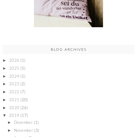
BLOG ARCHIVES
►
2026
(1)
►
2025
(5)
►
2024
(1)
►
2023
(2)
►
2022
(7)
►
2021
(20)
►
2020
(26)
▼
2019
(17)
►
Dezember
(1)
►
November
(3)